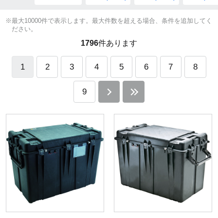
※最大10000件で表示します。最大件数を超える場合、条件を追加してく
ださい。
1796
件あります
1
2
3
4
5
6
7
8
9