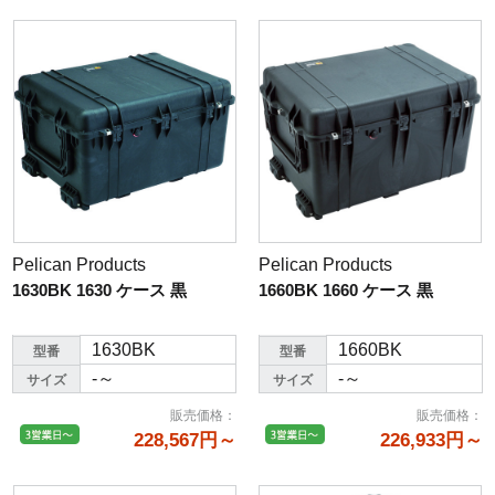
Pelican Products
Pelican Products
1630BK 1630 ケース 黒
1660BK 1660 ケース 黒
1630BK
1660BK
型番
型番
-～
-～
サイズ
サイズ
販売価格
：
販売価格
：
228,567円～
226,933円～