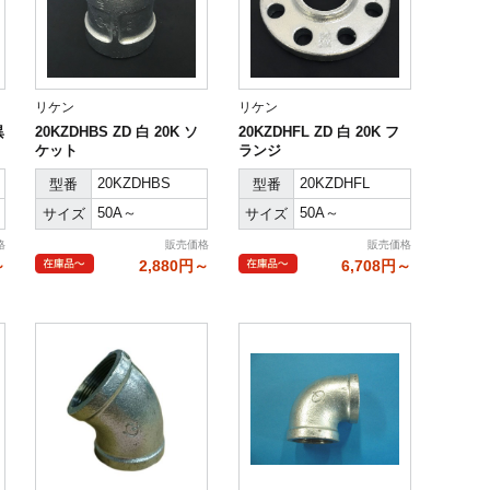
リケン
リケン
異
20KZDHBS ZD 白 20K ソ
20KZDHFL ZD 白 20K フ
ケット
ランジ
20KZDHBS
20KZDHFL
型番
型番
50A～
50A～
サイズ
サイズ
格
販売価格
販売価格
～
2,880円～
6,708円～