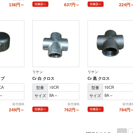
136円～
637円～
224円
リケン
リケン
ップ
Cr 白 クロス
Cr 黒 クロス
CA
ｼﾛCR
ｸﾛCR
型番
型番
A～
8A～
8A～
サイズ
サイズ
販売価格
販売価格
販売価
249円～
762円～
784円