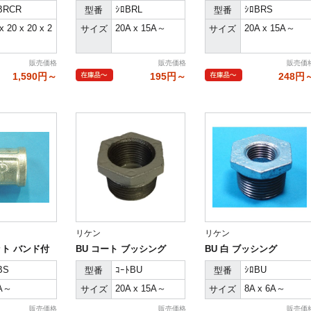
BRCR
ｼﾛBRL
ｼﾛBRS
型番
型番
x 20 x 20 x 2
20A x 15A～
20A x 15A～
サイズ
サイズ
～
販売価格
販売価格
販売価
1,590円～
195円～
248円
リケン
リケン
ット バンド付
BU コート ブッシング
BU 白 ブッシング
BS
ｺｰﾄBU
ｼﾛBU
型番
型番
A～
20A x 15A～
8A x 6A～
サイズ
サイズ
販売価格
販売価格
販売価