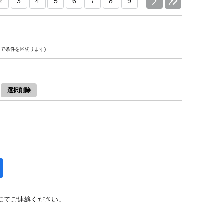
2
3
4
5
6
7
8
9
で条件を区切ります)
にてご連絡ください。