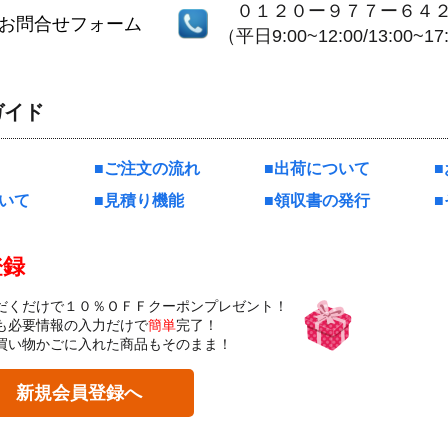
０１２０ー９７７ー６４
お問合せフォーム
（平日9:00~12:00/13:00~17
ガイド
ご注文の流れ
出荷について
いて
見積り機能
領収書の発行
登録
だくだけで１０％ＯＦＦクーポンプレゼント！
も必要情報の入力だけで
簡単
完了！
買い物かごに入れた商品もそのまま！
新規会員登録へ