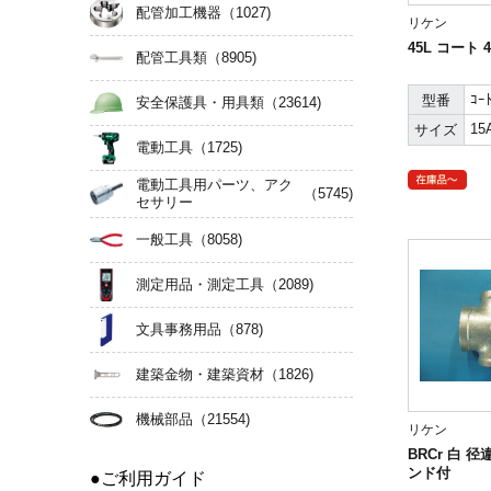
配管加工機器
（1027)
リケン
45L コート 
配管工具類
（8905)
ｺｰ
型番
安全保護具・用具類
（23614)
15
サイズ
電動工具
（1725)
電動工具用パーツ、アク
（5745)
セサリー
一般工具
（8058)
測定用品・測定工具
（2089)
文具事務用品
（878)
建築金物・建築資材
（1826)
機械部品
（21554)
リケン
BRCr 白 
ンド付
●ご利用ガイド