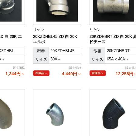
リケン
リケン
ZD 白 20K エ
20KZDHBL45 ZD 白 20K
20KZDHBRT ZD 白 20K 
エルボ
径チーズ
KZDHBL
20KZDHBL45
20KZDHBRT
型番
型番
A～
50A～
65A x 40A～
サイズ
サイズ
販売価格
販売価格
販売価
1,344円～
4,440円～
12,258円