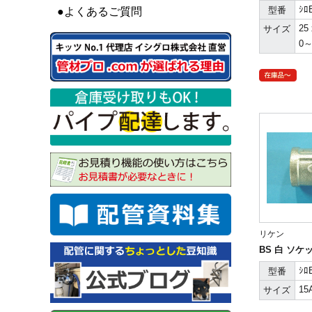
ｼﾛ
型番
●よくあるご質問
25 
サイズ
0
リケン
BS 白 ソケ
ｼﾛ
型番
15
サイズ