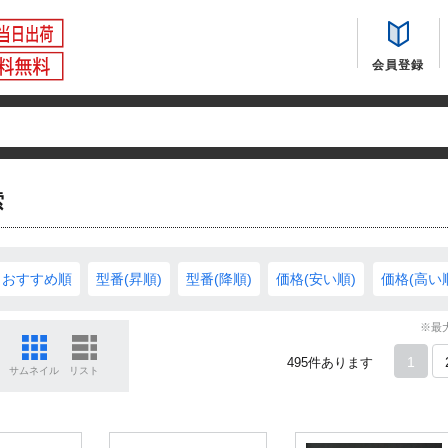
会員登録
索
おすすめ順
型番(昇順)
型番(降順)
価格(安い順)
価格(高い
※最
1
495
件あります
サムネイル
リスト