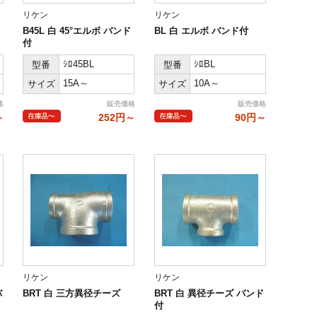
リケン
リケン
B45L 白 45°エルボ バンド
BL 白 エルボ バンド付
付
ｼﾛ45BL
ｼﾛBL
型番
型番
15A～
10A～
サイズ
サイズ
格
販売価格
販売価格
～
252円～
90円～
リケン
リケン
バ
BRT 白 三方異径チーズ
BRT 白 異径チーズ バンド
付