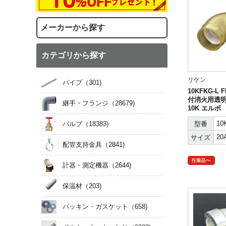
メーカーから探す
カテゴリから探す
リケン
パイプ
（301)
10KFKG-L
付消火用透
継手・フランジ
（28679)
10K エルボ
10
型番
バルブ
（18383)
20
サイズ
配管支持金具
（2841)
計器・測定機器
（2644)
保温材
（203)
パッキン・ガスケット
（658)