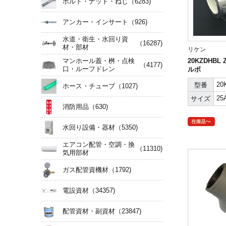
ボルト・ナット・ねじ
（6283)
アンカー・インサート
（926)
水道・衛生・水回り資
（16287)
材・部材
リケン
20KZDHBL 
マンホール蓋・桝・点検
（4177)
口・ルーフドレン
ルボ
20
型番
ホース・チューブ
（1027)
25
サイズ
消防用品
（630)
水回り設備・器材
（5350)
エアコン配管・空調・換
（11310)
気用部材
ガス配管資機材
（1792)
電設資材
（34357)
配管資材・副資材
（23847)