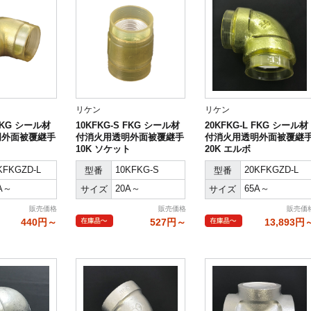
リケン
リケン
 FKG シール材
10KFKG-S FKG シール材
20KFKG-L FKG シール材
明外面被覆継手
付消火用透明外面被覆継手
付消火用透明外面被覆継
10K ソケット
20K エルボ
KFKGZD-L
10KFKG-S
20KFKGZD-L
型番
型番
A～
20A～
65A～
サイズ
サイズ
販売価格
販売価格
販売価
440円～
527円～
13,893円