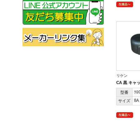
リケン
CA 黒 キャ
ｸﾛ
型番
8
サイズ