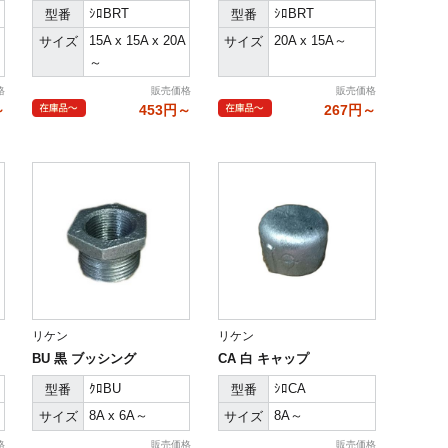
ｼﾛBRT
ｼﾛBRT
型番
型番
15A x 15A x 20A
20A x 15A～
サイズ
サイズ
～
格
販売価格
販売価格
～
453円～
267円～
リケン
リケン
BU 黒 ブッシング
CA 白 キャップ
ｸﾛBU
ｼﾛCA
型番
型番
8A x 6A～
8A～
サイズ
サイズ
格
販売価格
販売価格