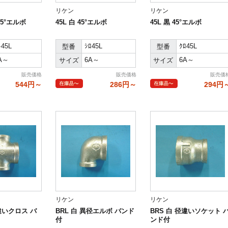
リケン
リケン
45°エルボ
45L 白 45°エルボ
45L 黒 45°エルボ
ﾄ45L
ｼﾛ45L
ｸﾛ45L
型番
型番
A～
6A～
6A～
サイズ
サイズ
販売価格
販売価格
販売価
544円～
286円～
294円
リケン
リケン
径違いクロス バ
BRL 白 異径エルボ バンド
BRS 白 径違いソケット 
付
ンド付