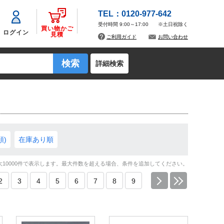
TEL：0120-977-642
受付時間 9:00～17:00
※土日祝除く
買い物かご
ログイン
見積
ご利用ガイド
お問い合わせ
詳細検索
順)
在庫あり順
大10000件で表示します。最大件数を超える場合、条件を追加してください。
2
3
4
5
6
7
8
9