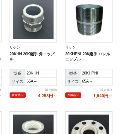
リケン
リケン
20KHN 20K継手 角ニップ
20KHPNI 20K継手 バレル
手
ル
ニップル
20KHN
20KHPNI
型番
型番
65A～
65A～
サイズ
サイズ
格
販売価格
販売価格
～
4,253円～
1,940円～