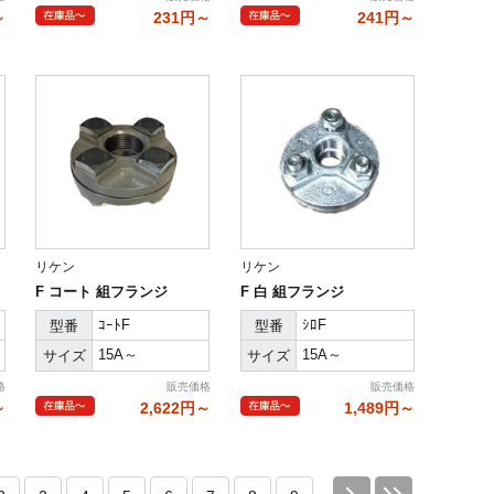
～
231円～
241円～
リケン
リケン
F コート 組フランジ
F 白 組フランジ
ｺｰﾄF
ｼﾛF
型番
型番
15A～
15A～
サイズ
サイズ
格
販売価格
販売価格
～
2,622円～
1,489円～