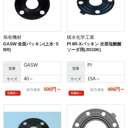
旭有機材
積水化学工業
GASW 全面パッキン(上水･S
PI IIR-Xパッキン 次亜塩酸酸
BR)
ソーダ用(JIS10K)
GASW
PI
型番
型番
40～
15A～
サイズ
サイズ
500円～
466円～
販売価格
：
販売価格
：