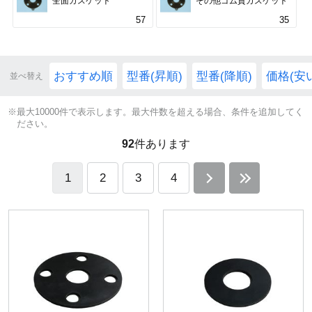
全面ガスケット
その他ゴム質ガスケット
57
35
おすすめ順
型番(昇順)
型番(降順)
価格(安
並べ替え
※最大10000件で表示します。最大件数を超える場合、条件を追加してく
ださい。
92
件あります
1
2
3
4