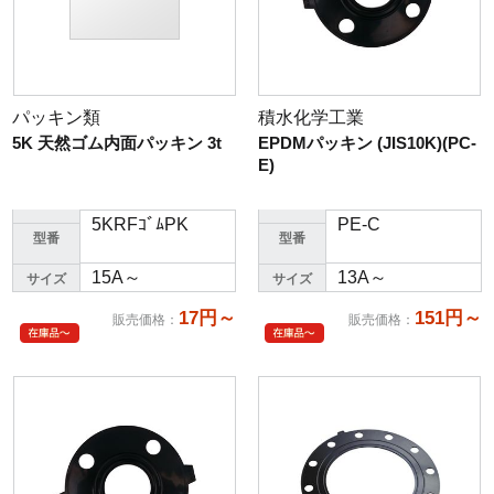
パッキン類
積水化学工業
5K 天然ゴム内面パッキン 3t
EPDMパッキン (JIS10K)(PC-
E)
5KRFｺﾞﾑPK
PE-C
型番
型番
15A～
13A～
サイズ
サイズ
17円～
151円～
販売価格
：
販売価格
：