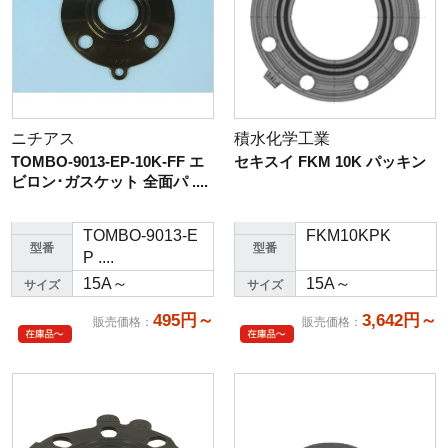
ニチアス
積水化学工業
TOMBO-9013-EP-10K-FF エ
セキスイ FKM 10K パッキン
ビロン･ガスケット 全面パ ....
TOMBO-9013-E
FKM10KPK
型番
型番
P ....
15A～
15A～
サイズ
サイズ
495円～
3,642円～
販売価格
：
販売価格
：