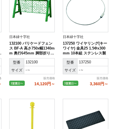
日本緑十字社
日本緑十字社
132100 バリケードフェン
137250 ワイヤリング(キー
ス BF-A 高さ750x幅1340m
ワイヤ) 金具25 1.5Φx300
A
m 奥行645mm 脚部折りた
mm 10本組 ステンレス製
たみ式
132100
137250
型番
型番
-～
-～
サイズ
サイズ
格
販売価格
販売価格
～
14,120円～
3,360円～