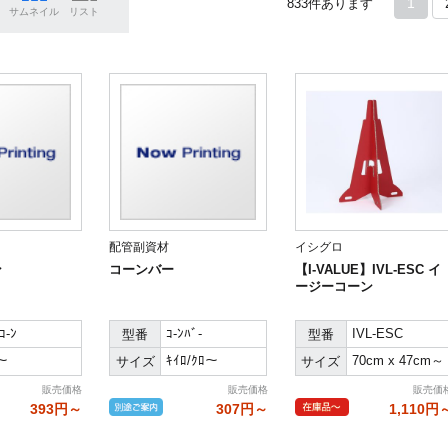
1
833
件あります
サムネイル
リスト
配管副資材
イシグロ
ン
コーンバー
【I-VALUE】IVL-ESC イ
ージーコーン
ｺ-ﾝ
ｺ-ﾝﾊﾞ-
IVL-ESC
型番
型番
～
ｷｲﾛ/ｸﾛ～
70cm x 47cm～
サイズ
サイズ
販売価格
販売価格
販売価
393円～
307円～
1,110円