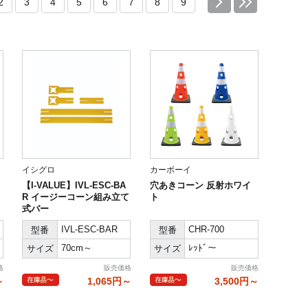
2
3
4
5
6
7
8
9
イシグロ
カーボーイ
【I-VALUE】IVL-ESC-BA
穴あきコーン 反射ホワイ
R イージーコーン組み立て
ト
式バー
IVL-ESC-BAR
CHR-700
型番
型番
70cm～
ﾚｯﾄﾞ～
サイズ
サイズ
格
販売価格
販売価格
～
1,065円～
3,500円～