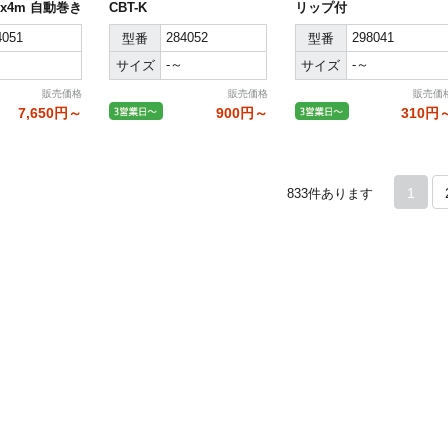
幅x4m 自動巻き
CBT-K
リップ付
4051
284052
298041
型番
型番
-～
-～
サイズ
サイズ
販売価格
販売価格
販売価
7,650円～
900円～
310円
1
833
件あります