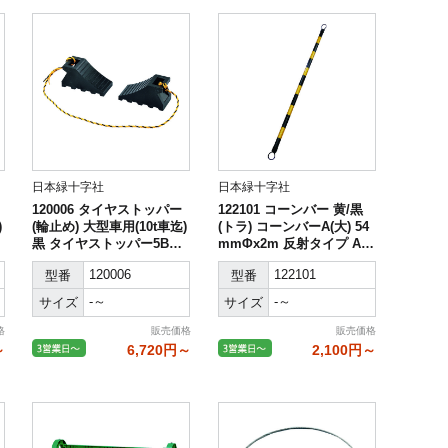
日本緑十字社
日本緑十字社
120006 タイヤストッパー
122101 コーンバー 黄/黒
)
(輪止め) 大型車用(10t車迄)
(トラ) コーンバーA(大) 54
黒 タイヤストッパー5BK 2
mmΦx2m 反射タイプ AB
個組(トラ柄ロープ1.2m連
S樹脂
120006
122101
型番
型番
結) 樹脂製
-～
-～
サイズ
サイズ
格
販売価格
販売価格
～
6,720円～
2,100円～