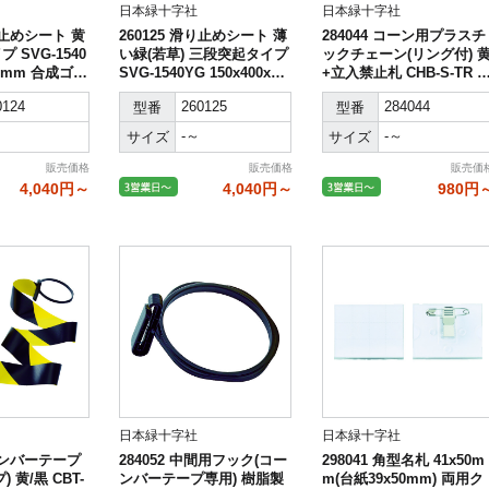
日本緑十字社
日本緑十字社
滑り止めシート 黄
260125 滑り止めシート 薄
284044 コーン用プラスチ
 SVG-1540
い緑(若草) 三段突起タイプ
ックチェーン(リング付) 
0x5mm 合成ゴム
SVG-1540YG 150x400x5m
+立入禁止札 CHB-S-TR 
m 合成ゴム製
さ2m
0124
260125
284044
型番
型番
-～
-～
サイズ
サイズ
販売価格
販売価格
販売価
4,040円～
4,040円～
980円
日本緑十字社
日本緑十字社
コーンバーテープ
284052 中間用フック(コー
298041 角型名札 41x50m
 黄/黒 CBT-
ンバーテープ専用) 樹脂製
m(台紙39x50mm) 両用ク