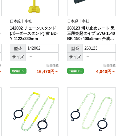
日本緑十字社
日本緑十字社
142002 チェーンスタンド
260123 滑り止めシート 黒
-
(ボーダースタンド) 黄 BD-
三段突起タイプ SVG-1540
Y 1122x330mm
BK 150x400x5mm 合成ゴ
ム製
142002
260123
型番
型番
-～
-～
サイズ
サイズ
格
販売価格
販売価格
～
16,470円～
4,040円～