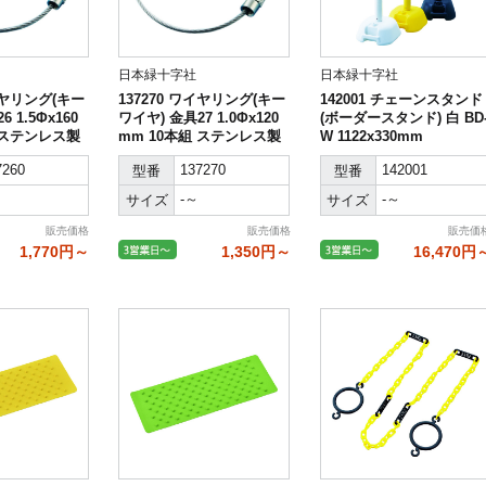
日本緑十字社
日本緑十字社
ワイヤリング(キー
137270 ワイヤリング(キー
142001 チェーンスタンド
 1.5Φx160
ワイヤ) 金具27 1.0Φx120
(ボーダースタンド) 白 BD
 ステンレス製
mm 10本組 ステンレス製
W 1122x330mm
7260
137270
142001
型番
型番
-～
-～
サイズ
サイズ
販売価格
販売価格
販売価
1,770円～
1,350円～
16,470円