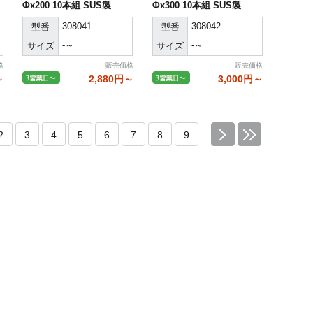
Φx200 10本組 SUS製
Φx300 10本組 SUS製
308041
308042
型番
型番
-～
-～
サイズ
サイズ
格
販売価格
販売価格
～
2,880円～
3,000円～
2
3
4
5
6
7
8
9