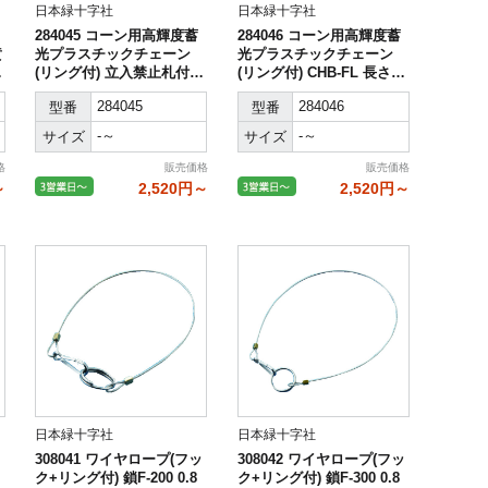
日本緑十字社
日本緑十字社
284045 コーン用高輝度蓄
284046 コーン用高輝度蓄
黄
光プラスチックチェーン
光プラスチックチェーン
長
(リング付) 立入禁止札付 C
(リング付) CHB-FL 長さ2
HB-S-YL 長さ2m
m PE
284045
284046
型番
型番
-～
-～
サイズ
サイズ
格
販売価格
販売価格
～
2,520円～
2,520円～
日本緑十字社
日本緑十字社
308041 ワイヤロープ(フッ
308042 ワイヤロープ(フッ
ク+リング付) 鎖F-200 0.8
ク+リング付) 鎖F-300 0.8