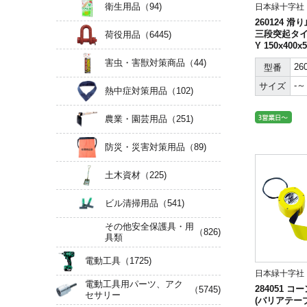
衛生用品
（94)
日本緑十字社
260124 
三段突起タイプ
荷役用品
（6445)
Y 150x40
製
害虫・害獣対策商品
（44)
26
型番
-～
サイズ
熱中症対策用品
（102)
農業・園芸用品
（251)
防災・災害対策用品
（89)
土木資材
（225)
ビル清掃用品
（541)
その他安全保護具・用
（826)
具類
電動工具
（1725)
日本緑十字社
電動工具用パーツ、アク
284051 
（5745)
セサリー
(バリアテープ)