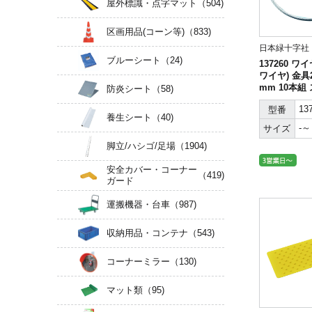
屋外標識・点字マット
（504)
区画用品(コーン等)
（833)
日本緑十字社
ブルーシート
（24)
137260 
ワイヤ) 金具26
mm 10本組
防炎シート
（58)
13
型番
養生シート
（40)
-～
サイズ
脚立/ハシゴ/足場
（1904)
安全カバー・コーナー
（419)
ガード
運搬機器・台車
（987)
収納用品・コンテナ
（543)
コーナーミラー
（130)
マット類
（95)