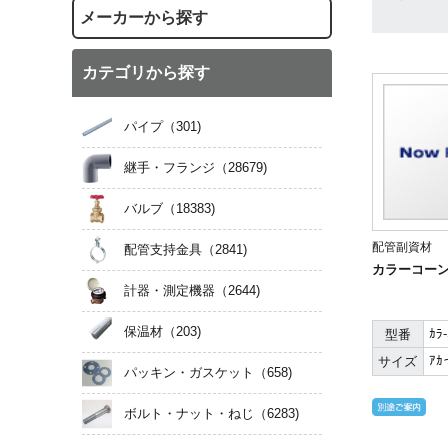
メーカーから探す
カテゴリから探す
パイプ
（301)
継手・フランジ
（28679)
バルブ
（18383)
配管副資材
配管支持金具
（2841)
カラーコー
計器・測定機器
（2644)
保温材
（203)
ｶﾗ-
型番
ｱｶ
サイズ
パッキン・ガスケット
（658)
ボルト・ナット・ねじ
（6283)