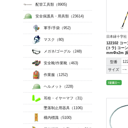
配管工具類
（8905)
安全保護具・用具類
（23614)
軍手/手袋
（952)
日本緑十字社
マスク
（80)
122102 コ
(トラ) コーン
メガネ/ゴーグル
（248)
mmΦx2m 
S樹脂
12
型番
安全靴/作業靴
（463)
-～
サイズ
作業服
（1252)
ヘルメット
（228)
耳栓・イヤーマフ
（31)
墜落制止用器具
（1106)
構内標識
（5100)