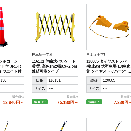
日本緑十字社
日本緑十字社
ジャンボコーン
116131 伸縮式バリケード
120005 タイヤストッパー
ト付 JRC-R
黄/黒 高さ1mx幅0.5~2.5m
(輪止め) 大型車用(10t車迄
mm ウエイト付
連結可能タイプ
黄 タイヤストッパー5Y 2
個組(トラ柄ロープ1.2m連
6130
116131
120005
型番
型番
結) 樹脂製
-～
-～
サイズ
サイズ
販売価格
販売価格
販売価
12,940円～
75,180円～
7,230円