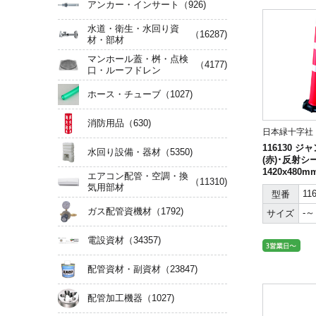
アンカー・インサート
（926)
水道・衛生・水回り資
（16287)
材・部材
マンホール蓋・桝・点検
（4177)
口・ルーフドレン
ホース・チューブ
（1027)
消防用品
（630)
日本緑十字社
116130 
水回り設備・器材
（5350)
(赤)･反射シー
1420x480
エアコン配管・空調・換
（11310)
気用部材
11
型番
ガス配管資機材
（1792)
-～
サイズ
電設資材
（34357)
配管資材・副資材
（23847)
配管加工機器
（1027)