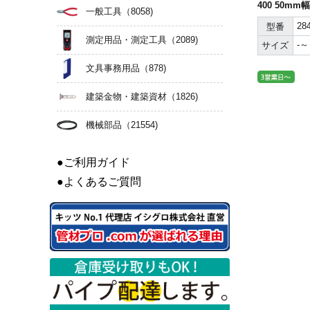
400 50mm
一般工具
（8058)
28
型番
測定用品・測定工具
（2089)
-～
サイズ
文具事務用品
（878)
建築金物・建築資材
（1826)
機械部品
（21554)
●ご利用ガイド
●よくあるご質問