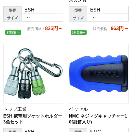
ESH
ESH
型番
型番
-～
-～
サイズ
サイズ
825円～
963円～
販売価格
：
販売価格
：
トップ工業
ベッセル
ESH 携帯用ソケットホルダー
NMC ネジマグキャッチャー1
3色セット
0個(箱入り)
ESH
NMC