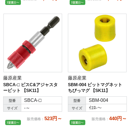
藤原産業
藤原産業
SBCA-□ ビスC&アジャスタ
SBM-004 ビットマグネット
ービット 【SK11】
ちびっマグ 【SK11】
SBCA-□
SBM-004
型番
型番
-～
ｲｴﾛ-～
サイズ
サイズ
523円～
440円～
販売価格
：
販売価格
：