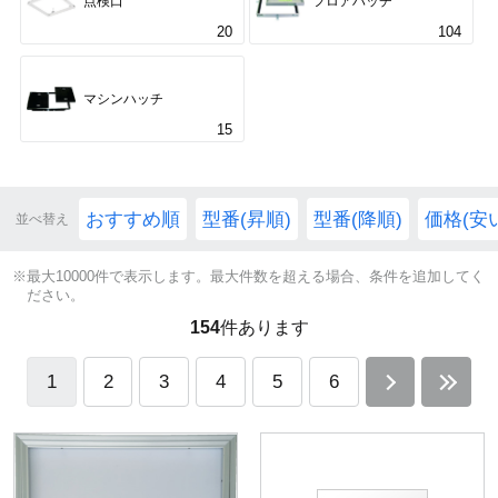
点検口
フロアハッチ
20
104
マシンハッチ
15
おすすめ順
型番(昇順)
型番(降順)
価格(安
並べ替え
※最大10000件で表示します。最大件数を超える場合、条件を追加してく
ださい。
154
件あります
1
2
3
4
5
6