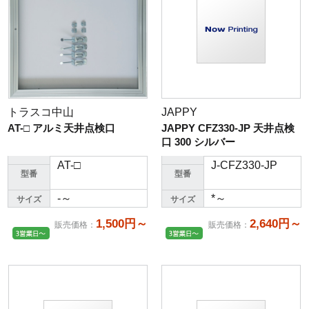
トラスコ中山
JAPPY
AT-□ アルミ天井点検口
JAPPY CFZ330-JP 天井点検
口 300 シルバー
AT-□
J-CFZ330-JP
型番
型番
-～
*～
サイズ
サイズ
1,500円～
2,640円～
販売価格
：
販売価格
：