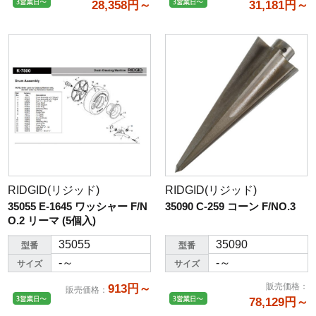
28,358円～
31,181円～
RIDGID(リジッド)
RIDGID(リジッド)
35055 E-1645 ワッシャー F/N
35090 C-259 コーン F/NO.3
O.2 リーマ (5個入)
35055
35090
型番
型番
-～
-～
サイズ
サイズ
販売価格
：
913円～
販売価格
：
78,129円～