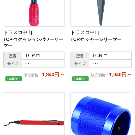
トラスコ中山
トラスコ中山
TCP-□ クッションパワーリー
TCR-□ シャーシリーマー
マー
TCP-□
TCR-□
型番
型番
-～
-～
サイズ
サイズ
1,840円～
1,040円～
販売価格
：
販売価格
：