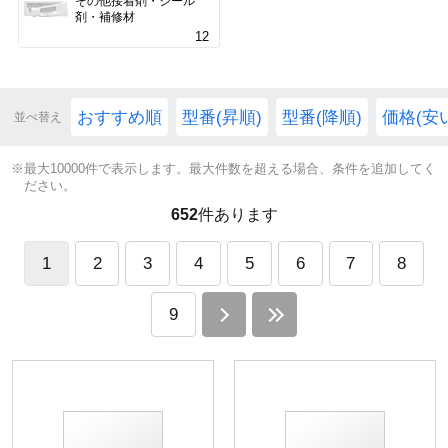
その他接着剤・シール
剤・補修材
12
おすすめ順
型番(昇順)
型番(降順)
価格(安
並べ替え
※最大10000件で表示します。最大件数を超える場合、条件を追加してく
ださい。
652
件あります
1
2
3
4
5
6
7
8
9