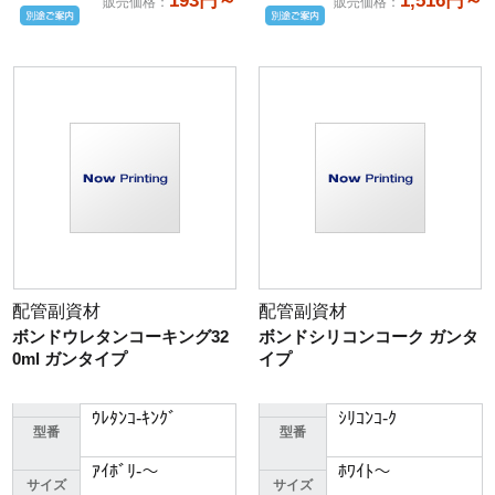
193円～
1,516円～
販売価格
：
販売価格
：
配管副資材
配管副資材
ボンドウレタンコーキング32
ボンドシリコンコーク ガンタ
0ml ガンタイプ
イプ
ｳﾚﾀﾝｺ-ｷﾝｸﾞ
ｼﾘｺﾝｺ-ｸ
型番
型番
ｱｲﾎﾞﾘ-～
ﾎﾜｲﾄ～
サイズ
サイズ