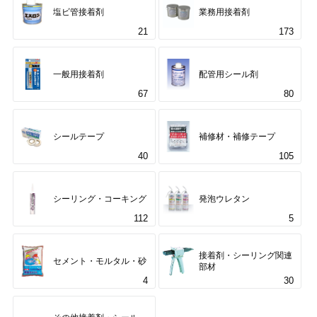
塩ビ管接着剤
業務用接着剤
21
173
一般用接着剤
配管用シール剤
67
80
シールテープ
補修材・補修テープ
40
105
シーリング・コーキング
発泡ウレタン
112
5
接着剤・シーリング関連
セメント・モルタル・砂
部材
4
30