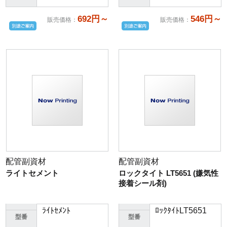
692円～
546円～
販売価格
：
販売価格
：
配管副資材
配管副資材
ライトセメント
ロックタイト LT5651 (嫌気性
接着シール剤)
ﾗｲﾄｾﾒﾝﾄ
ﾛｯｸﾀｲﾄLT5651
型番
型番