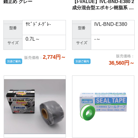
錆止め グレー
【I-VALUE】IVL-BND-E380 2
成分混合型エポキシ樹脂系 ....
ｻﾋﾞﾄﾞﾒ-ｸﾞﾚ-
IVL-BND-E380
型番
型番
0.7L～
-～
サイズ
サイズ
販売価格
：
2,774円～
販売価格
：
36,560円～