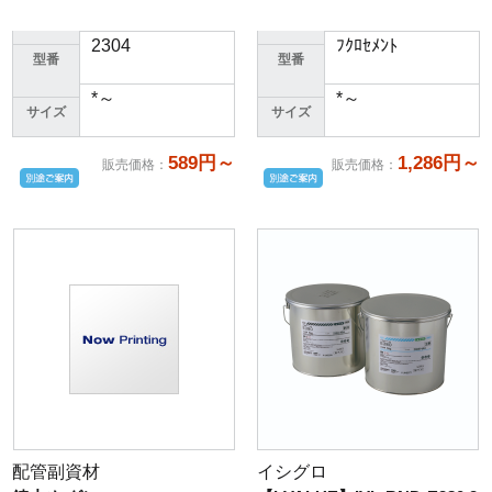
2304
ﾌｸﾛｾﾒﾝﾄ
型番
型番
*～
*～
サイズ
サイズ
589円～
1,286円～
販売価格
：
販売価格
：
配管副資材
イシグロ