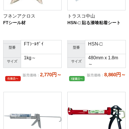
フネンアクロス
トラスコ中山
FTシール材
HSN-□ 貼る漆喰粘着シート
FTｼｰﾙｻﾞｲ
HSN-□
型番
型番
1kg～
480mm x 1.8m
サイズ
サイズ
～
2,770円～
8,860円～
販売価格
：
販売価格
：