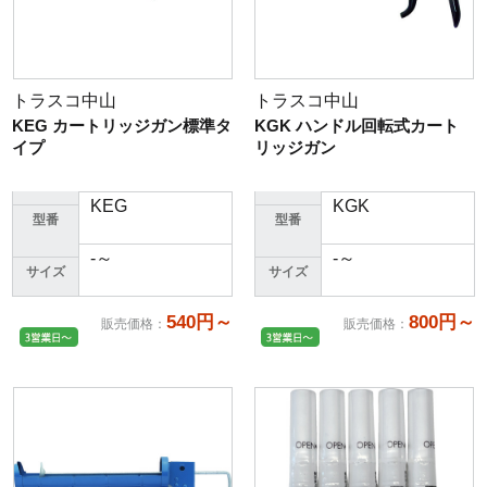
トラスコ中山
トラスコ中山
KEG カートリッジガン標準タ
KGK ハンドル回転式カート
イプ
リッジガン
KEG
KGK
型番
型番
-～
-～
サイズ
サイズ
540円～
800円～
販売価格
：
販売価格
：