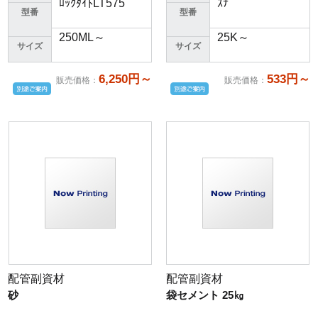
ﾛｯｸﾀｲﾄLT575
ｽﾅ
型番
型番
250ML～
25K～
サイズ
サイズ
6,250円～
533円～
販売価格
：
販売価格
：
配管副資材
配管副資材
砂
袋セメント 25㎏