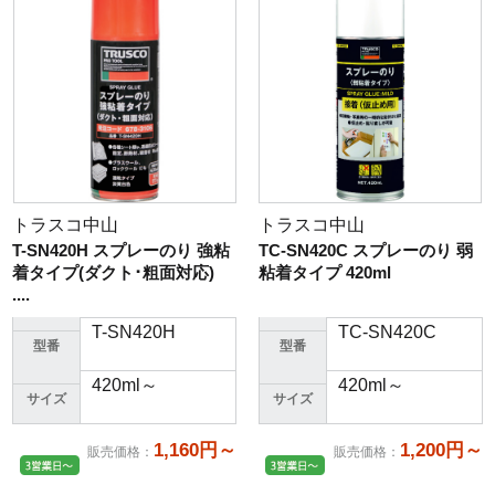
トラスコ中山
トラスコ中山
T-SN420H スプレーのり 強粘
TC-SN420C スプレーのり 弱
着タイプ(ダクト･粗面対応)
粘着タイプ 420ml
....
T-SN420H
TC-SN420C
型番
型番
420ml～
420ml～
サイズ
サイズ
1,160円～
1,200円～
販売価格
：
販売価格
：