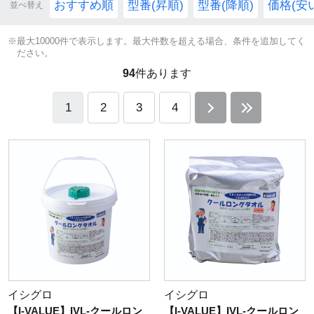
おすすめ順
型番(昇順)
型番(降順)
価格(安
並べ替え
※最大10000件で表示します。最大件数を超える場合、条件を追加してく
ださい。
94
件あります
1
2
3
4
イシグロ
イシグロ
【I-VALUE】IVL-クールロン
【I-VALUE】IVL-クールロン