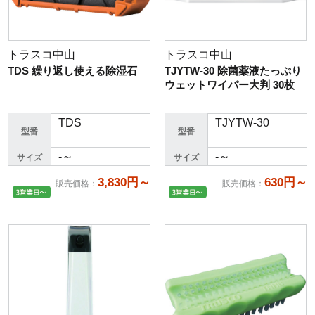
トラスコ中山
トラスコ中山
TDS 繰り返し使える除湿石
TJYTW-30 除菌薬液たっぷり
ウェットワイパー大判 30枚
TDS
TJYTW-30
型番
型番
-～
-～
サイズ
サイズ
3,830円～
630円～
販売価格
：
販売価格
：