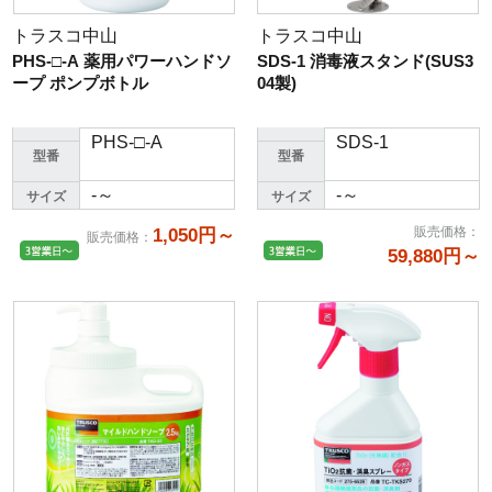
トラスコ中山
トラスコ中山
PHS-□-A 薬用パワーハンドソ
SDS-1 消毒液スタンド(SUS3
ープ ポンプボトル
04製)
PHS-□-A
SDS-1
型番
型番
-～
-～
サイズ
サイズ
販売価格
：
1,050円～
販売価格
：
59,880円～