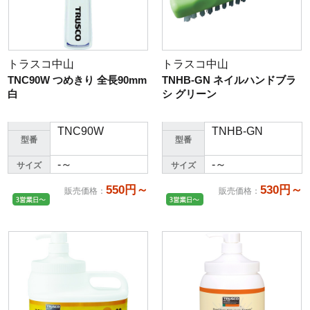
トラスコ中山
トラスコ中山
TNC90W つめきり 全長90mm
TNHB-GN ネイルハンドブラ
白
シ グリーン
TNC90W
TNHB-GN
型番
型番
-～
-～
サイズ
サイズ
550円～
530円～
販売価格
：
販売価格
：