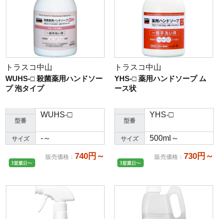
トラスコ中山
トラスコ中山
WUHS-□ 殺菌薬用ハンドソー
YHS-□ 薬用ハンドソープ ム
プ 泡タイプ
ース状
WUHS-□
YHS-□
型番
型番
-～
500ml～
サイズ
サイズ
740円～
730円～
販売価格
：
販売価格
：