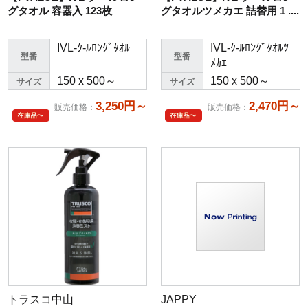
グタオル 容器入 123枚
グタオルツメカエ 詰替用 1 ....
IVL-ｸ-ﾙﾛﾝｸﾞﾀｵﾙ
IVL-ｸ-ﾙﾛﾝｸﾞﾀｵﾙﾂ
型番
型番
ﾒｶｴ
150 x 500～
150 x 500～
サイズ
サイズ
3,250円～
2,470円～
販売価格
：
販売価格
：
トラスコ中山
JAPPY