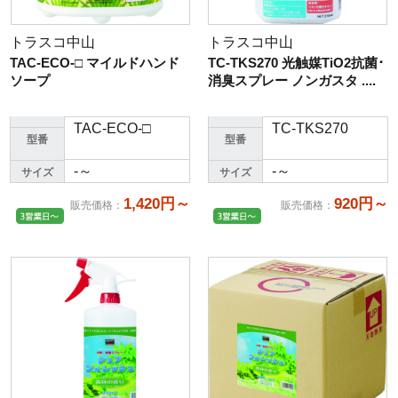
トラスコ中山
トラスコ中山
TAC-ECO-□ マイルドハンド
TC-TKS270 光触媒TiO2抗菌･
ソープ
消臭スプレー ノンガスタ ....
TAC-ECO-□
TC-TKS270
型番
型番
-～
-～
サイズ
サイズ
1,420円～
920円～
販売価格
：
販売価格
：