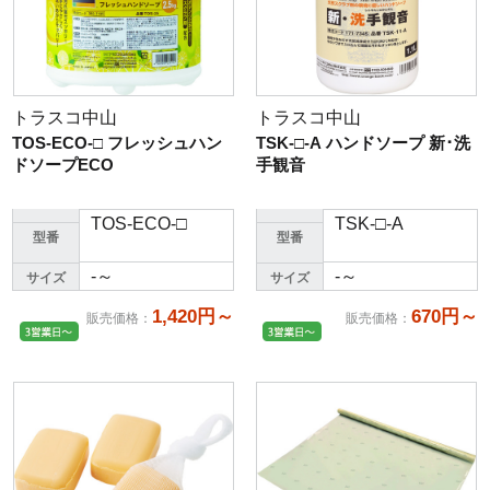
トラスコ中山
トラスコ中山
TOS-ECO-□ フレッシュハン
TSK-□-A ハンドソープ 新･洗
ドソープECO
手観音
TOS-ECO-□
TSK-□-A
型番
型番
-～
-～
サイズ
サイズ
1,420円～
670円～
販売価格
：
販売価格
：