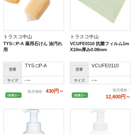
トラスコ中山
トラスコ中山
TYS-□P-A 薬用石けん 油汚れ
VCUFE0110 抗菌フィルム1m
用
X10m厚み0.08mm
TYS-□P-A
VCUFE0110
型番
型番
-～
-～
サイズ
サイズ
販売価格
：
430円～
販売価格
：
12,600円～