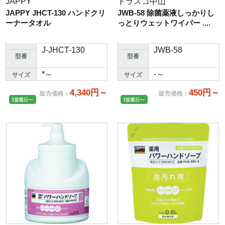
JAPPY
トラスコ中山
JAPPY JHCT-130 ハンドクリ
JWB-58 除菌薬液しっかりし
ーナータオル
っとりウェットワイパー ....
J-JHCT-130
JWB-58
型番
型番
*～
-～
サイズ
サイズ
4,340円～
450円～
販売価格
：
販売価格
：