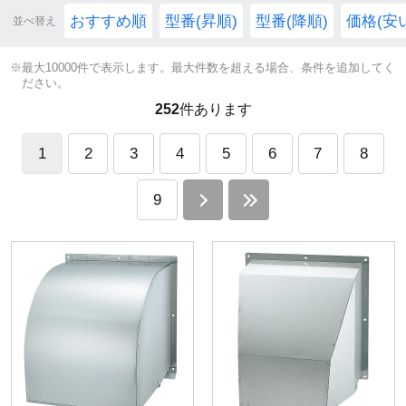
おすすめ順
型番(昇順)
型番(降順)
価格(安
並べ替え
※最大10000件で表示します。最大件数を超える場合、条件を追加してく
ださい。
252
件あります
1
2
3
4
5
6
7
8
9