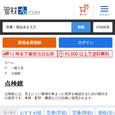
メニュー
カート
詳細検索
新規会員登録
ログイン
ホーム
>
一般工具
>
点検鏡
点検鏡
点検鏡とは、見えにくい裏側や奥まった箇所を確認するための鏡付き
の器具です。車両・配管・機器などの点検に使用されます。
おすすめ順
型番(昇順)
型番(降順)
価格(安
並べ替え