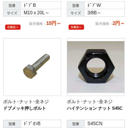
ﾄﾞﾌﾞB
ﾄﾞﾌﾞW
型番
型番
M10 x 20L～
3/8B～
サイズ
サイズ
15円～
2円～
販売価格
：
販売価格
：
ボルト･ナット･全ネジ
ボルト･ナット･全ネジ
ドブメッキ押しボルト
ハイテンション ナット S45C
ﾄﾞﾌﾞｵｼB
S45CN
型番
型番