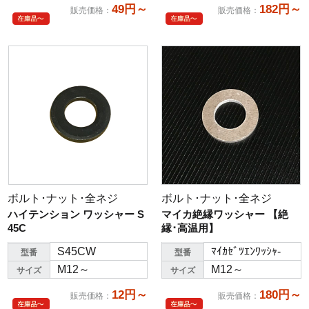
49円～
182円～
販売価格
：
販売価格
：
ボルト･ナット･全ネジ
ボルト･ナット･全ネジ
ハイテンション ワッシャー S
マイカ絶縁ワッシャー 【絶
45C
縁･高温用】
S45CW
ﾏｲｶｾﾞﾂｴﾝﾜｯｼｬ-
型番
型番
M12～
M12～
サイズ
サイズ
12円～
180円～
販売価格
：
販売価格
：