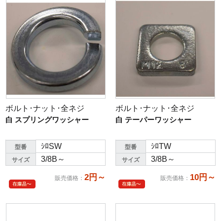
ボルト･ナット･全ネジ
ボルト･ナット･全ネジ
白 スプリングワッシャー
白 テーパーワッシャー
ｼﾛSW
ｼﾛTW
型番
型番
3/8B～
3/8B～
サイズ
サイズ
2円～
10円～
販売価格
：
販売価格
：