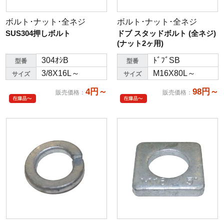
ボルト･ナット･全ネジ
ボルト･ナット･全ネジ
SUS304押しボルト
ドブ スタッドボルト (全ネジ)
(ナット2ヶ用)
304ｵｼB
ﾄﾞﾌﾞSB
型番
型番
3/8X16L～
M16X80L～
サイズ
サイズ
4円～
98円～
販売価格
：
販売価格
：