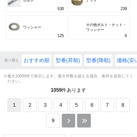
ボルト
ナット
530
239
その他ボルト・ナット・
ワッシャー
ワッシャー
125
6
おすすめ順
型番(昇順)
型番(降順)
価格(安
並べ替え
※最大10000件で表示します。最大件数を超える場合、条件を追加してく
ださい。
1059
件あります
1
2
3
4
5
6
7
8
9