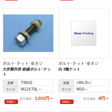
ボルト･ナット･全ネジ
ボルト･ナット･全ネジ
大井製作所 絶縁ボルト･ナッ
白 3種ナット
ト
T9910
ｼﾛN-3ｼｭ
型番
型番
M12X70L～
M10～
サイズ
サイズ
1,031円～
8円～
販売価格
：
販売価格
：