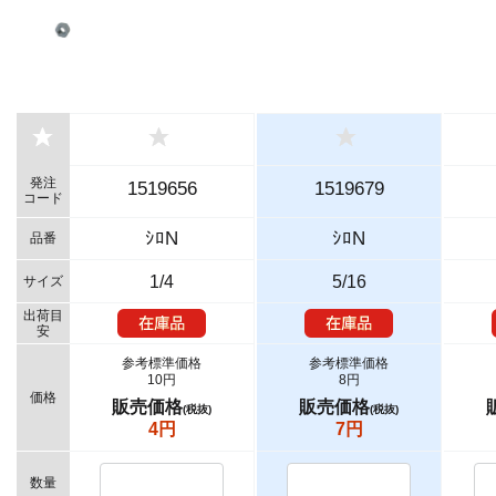
発注
1519656
1519679
コード
ｼﾛN
ｼﾛN
品番
1/4
5/16
サイズ
出荷目
安
参考標準価格
参考標準価格
10円
8円
価格
販売価格
販売価格
(税抜)
(税抜)
4円
7円
数量