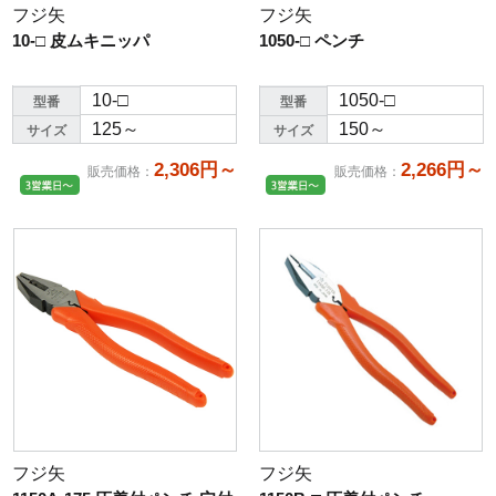
フジ矢
フジ矢
10-□ 皮ムキニッパ
1050-□ ペンチ
10-□
1050-□
型番
型番
125～
150～
サイズ
サイズ
2,306円～
2,266円～
販売価格
：
販売価格
：
フジ矢
フジ矢