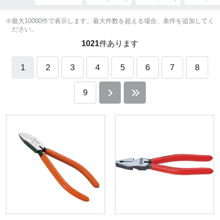
※最大10000件で表示します。最大件数を超える場合、条件を追加してく
ださい。
1021
件あります
1
2
3
4
5
6
7
8
9