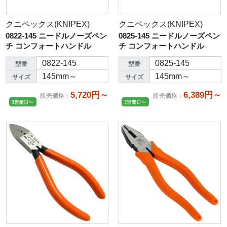
クニペックス(KNIPEX)
クニペックス(KNIPEX)
0822-145 ニードルノーズペン
0825-145 ニードルノーズペン
チ コンフォートハンドル
チ コンフォートハンドル
0822-145
0825-145
型番
型番
145mm～
145mm～
サイズ
サイズ
5,720円～
6,389円～
販売価格
：
販売価格
：