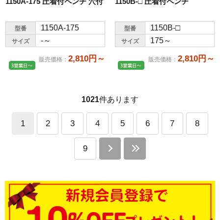
1150A-175 圧着付ペンチ 穴付
1150B-□ 圧着付ペンチ
1150A-175
1150B-□
型番
型番
-～
175～
サイズ
サイズ
2,810円～
2,810円～
販売価格
：
販売価格
：
1021
件あります
1
2
3
4
5
6
7
8
9