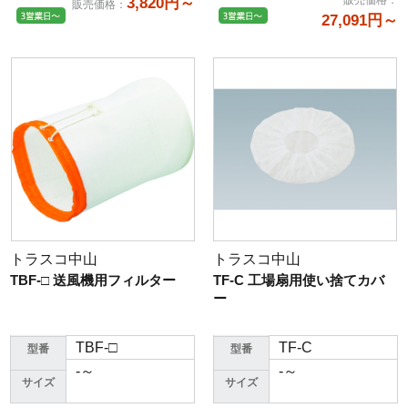
販売価格
：
3,820円～
販売価格
：
27,091円～
トラスコ中山
トラスコ中山
TBF-□ 送風機用フィルター
TF-C 工場扇用使い捨てカバ
ー
TBF-□
TF-C
型番
型番
-～
-～
サイズ
サイズ