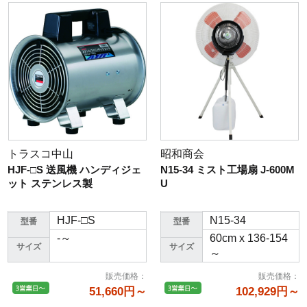
トラスコ中山
昭和商会
HJF-□S 送風機 ハンディジェ
N15-34 ミスト工場扇 J-600M
ット ステンレス製
U
HJF-□S
N15-34
型番
型番
-～
60cm x 136-154
サイズ
サイズ
～
販売価格
：
販売価格
：
51,660円～
102,929円～