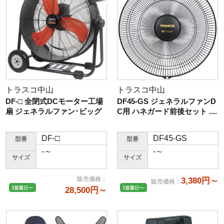
トラスコ中山
トラスコ中山
DF-□ 全閉式DCモーター工場
DF45-GS ジェネラルファンD
扇 ジェネラルファン･ビッグ
C用 ハネガード前後セット ....
DF-□
DF45-GS
型番
型番
-～
-～
サイズ
サイズ
販売価格
：
3,380円～
販売価格
：
28,500円～