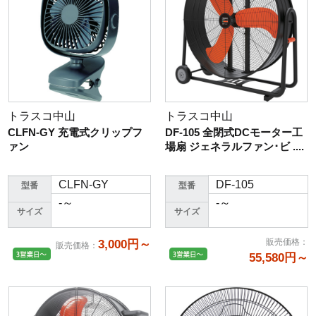
トラスコ中山
トラスコ中山
CLFN-GY 充電式クリップフ
DF-105 全閉式DCモーター工
ァン
場扇 ジェネラルファン･ビ ....
CLFN-GY
DF-105
型番
型番
-～
-～
サイズ
サイズ
販売価格
：
3,000円～
販売価格
：
55,580円～