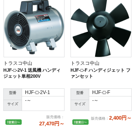
トラスコ中山
トラスコ中山
HJF-□-2V-1 送風機 ハンディ
HJF-□-F ハンディジェット フ
ジェット単相200V
ァンセット
HJF-□-2V-1
HJF-□-F
型番
型番
-～
-～
サイズ
サイズ
販売価格
：
2,400円～
販売価格
：
27,470円～