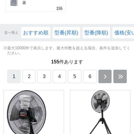
器
155
おすすめ順
型番(昇順)
型番(降順)
価格(安
並べ替え
※最大10000件で表示します。最大件数を超える場合、条件を追加してく
ださい。
155
件あります
1
2
3
4
5
6