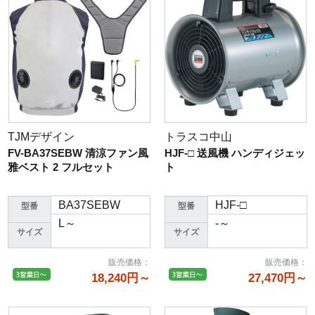
TJMデザイン
トラスコ中山
FV-BA37SEBW 清涼ファン風
HJF-□ 送風機 ハンディジェッ
雅ベスト 2 フルセット
ト
BA37SEBW
HJF-□
型番
型番
L～
-～
サイズ
サイズ
販売価格
：
販売価格
：
18,240円～
27,470円～