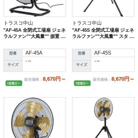
トラスコ中山
トラスコ中山
"AF-45A 全閉式工場扇 ジェネ
"AF-45S 全閉式工場扇 ジェネ
ラルファン""大風量"" 据置 ....
ラルファン""大風量"" スタ ....
AF-45A
AF-45S
型番
型番
-～
-～
サイズ
サイズ
8,670円～
8,670円～
販売価格
：
販売価格
：