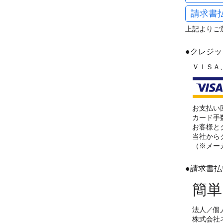
請求書
上記よりご
●クレジ
ＶＩＳＡ
お支払い
カード手
お客様と
当社から
（※メー
●請求書
簡単
法人／個
株式会社