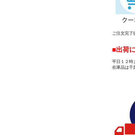
ご注文完了
出荷
平日１２時
在庫品は千