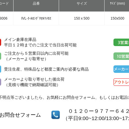
コード
品番
サイズ
ｻｲｽﾞ(mm)
8006
IVL-ｸ-ﾙﾛﾝｸﾞﾀｵﾙﾂﾒｶｴ
150 x 500
150x500
メイン倉庫在庫品
平日１２時までのご注文で当日出荷可能
ご注文から５営業日以内に出荷可能
（メーカーより取寄せ）
受注生産、特殊品など都度ご案内が必要な商品
メーカーより取り寄せした後出荷
（見積り機能で納期確認可能）
不明点等ございましたら、お気軽にお問合せフォーム、もしくはお電話
０１２０ー９７７ー６４
お問合せフォーム
（平日9:00~12:00/13:00~17