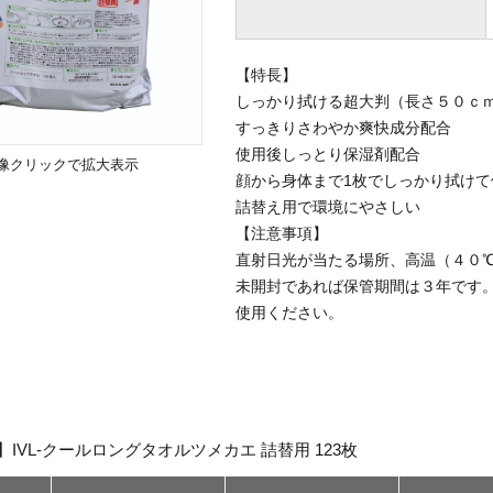
【特長】
しっかり拭ける超大判（長さ５０ｃｍ
すっきりさわやか爽快成分配合
使用後しっとり保湿剤配合
像クリックで拡大表示
顔から身体まで1枚でしっかり拭けて
詰替え用で環境にやさしい
【注意事項】
直射日光が当たる場所、高温（４０
未開封であれば保管期間は３年です
使用ください。
UE】IVL-クールロングタオルツメカエ 詰替用 123枚