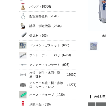
バルブ
（18386)
配管支持金具
（2841)
計器・測定機器
（2644)
画
保温材
（203)
パッキン・ガスケット
（660)
ボルト・ナット・ねじ
（6283)
アンカー・インサート
（926)
水道・衛生・水回り資
（16030)
材・部材
マンホール蓋・桝・点検
（4271)
口・ルーフドレン
ホース・チューブ
（1030)
【I-VAL
消防用品
（630)