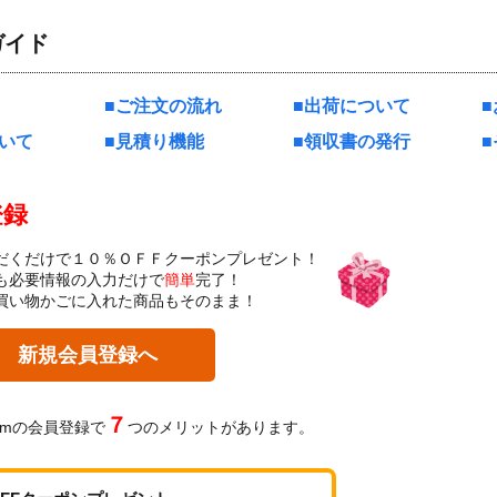
ガイド
ご注文の流れ
出荷について
いて
見積り機能
領収書の発行
登録
だくだけで１０％ＯＦＦクーポンプレゼント！
も必要情報の入力だけで
簡単
完了！
買い物かごに入れた商品もそのまま！
新規会員登録へ
７
omの会員登録で
つのメリットがあります。