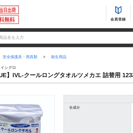
会員登録
安全保護具・用具類
>
衛生用品
：
イシグロ
ALUE】IVL-クールロングタオルツメカエ 詰替用 12
全成分