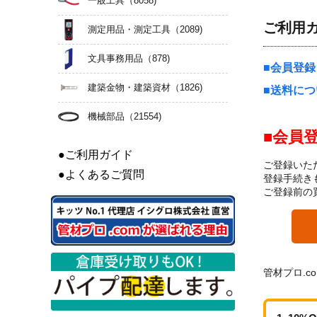
一般工具
（8058)
ご利用
測定用品・測定工具
（2089)
文具事務用品
（878)
会員登録
建築金物・建築資材
（1826)
送料につ
機械部品
（21554)
会員
●ご利用ガイド
ご登録いた
●よくあるご質問
登録手続き
ご登録前の
管材プロ.c