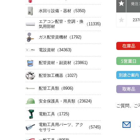
発注
水回り設備・器材
（5350)
237
エアコン配管・空調・換
（11335)
気用部材
ガス配管資機材
（1792)
電設資材
（34363)
配管資材・副資材
（23861)
配管加工機器
（1027)
配管工具類
（8906)
安全保護具・用具類
（23624)
ご質問、ご
電動工具
（1725)
電動工具用パーツ、アク
（5745)
セサリー