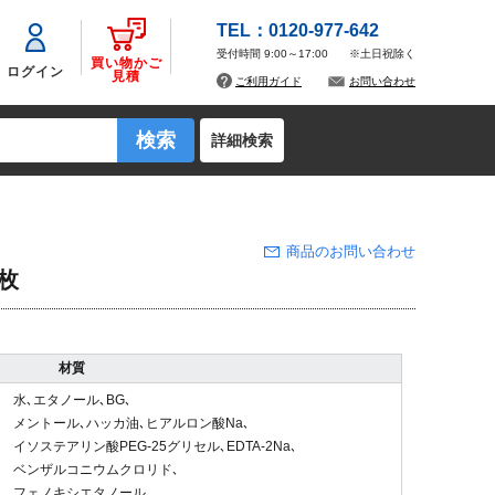
TEL：0120-977-642
受付時間 9:00～17:00
※土日祝除く
買い物かご
ログイン
見積
ご利用ガイド
お問い合わせ
詳細検索
商品のお問い合わせ
3枚
材質
水､エタノール､BG､
メントール､ハッカ油､ヒアルロン酸Na､
イソステアリン酸PEG-25グリセル､EDTA-2Na､
ベンザルコニウムクロリド､
フェノキシエタノール､