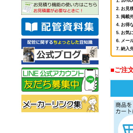
10%
お見
掲載
お得
お気
メー
納入
ご注