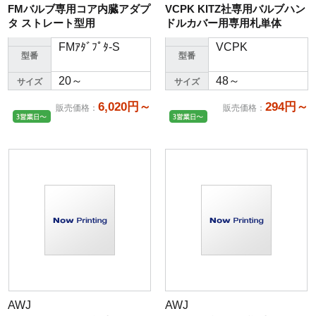
FMバルブ専用コア内臓アダプ
VCPK KITZ社専用バルブハン
タ ストレート型用
ドルカバー用専用札単体
FMｱﾀﾞﾌﾟﾀ-S
VCPK
型番
型番
20～
48～
サイズ
サイズ
6,020円～
294円～
販売価格
：
販売価格
：
AWJ
AWJ