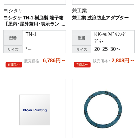
ヨシタケ
兼工業
ヨシタケ TN-1 樹脂製 端子箱
兼工業 波浪防止アダプター
【屋内･屋外兼用･表示ラン ....
TN-1
KK-ﾊﾛｳﾎﾞｳｼｱﾀﾞ
型番
型番
ﾌﾟﾀ-
*～
20･25･30～
サイズ
サイズ
6,786円～
2,808円～
販売価格
：
販売価格
：