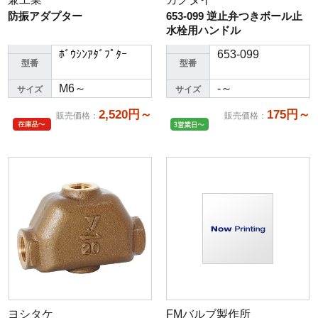
防振アダプター
653-099 逆止弁つきボール止
水栓用ハンドル
ﾎﾞｳｼﾝｱﾀﾞﾌﾟﾀｰ
653-099
型番
型番
M6～
-～
サイズ
サイズ
2,520円～
175円～
販売価格
：
販売価格
：
ヨシタケ
FMバルブ製作所