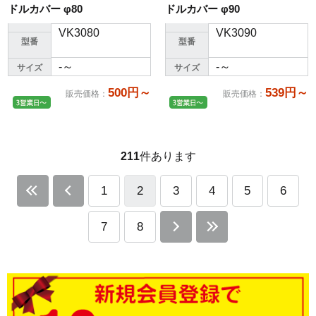
ドルカバー φ80
ドルカバー φ90
VK3080
VK3090
型番
型番
-～
-～
サイズ
サイズ
500円～
539円～
販売価格
：
販売価格
：
211
件あります
1
2
3
4
5
6
7
8