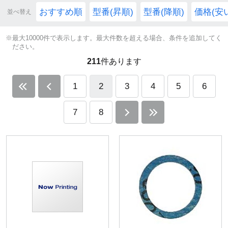
おすすめ順
型番(昇順)
型番(降順)
価格(安
並べ替え
※最大10000件で表示します。最大件数を超える場合、条件を追加してく
ださい。
211
件あります
1
2
3
4
5
6
7
8