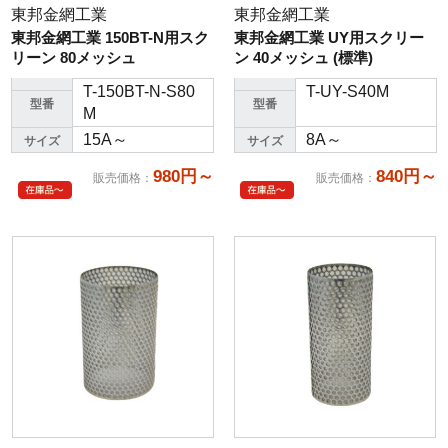
東邦金網工業
東邦金網工業
東邦金網工業 150BT-N用スク
東邦金網工業 UY用スクリー
リーン 80メッシュ
ン 40メッシュ (標準)
T-150BT-N-S80
T-UY-S40M
型番
型番
M
15A～
8A～
サイズ
サイズ
980円～
840円～
販売価格
：
販売価格
：