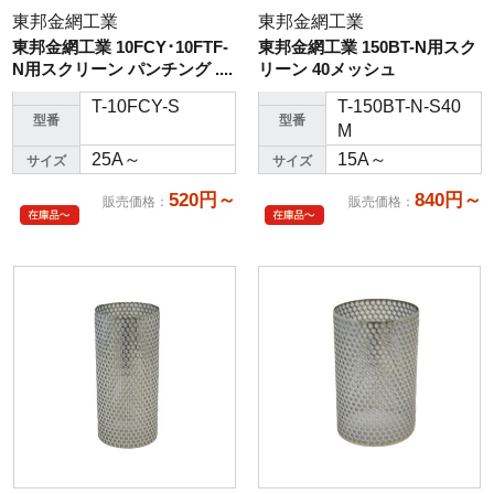
東邦金網工業
東邦金網工業
東邦金網工業 10FCY･10FTF-
東邦金網工業 150BT-N用スク
N用スクリーン パンチング ....
リーン 40メッシュ
T-10FCY-S
T-150BT-N-S40
型番
型番
M
25A～
15A～
サイズ
サイズ
520円～
840円～
販売価格
：
販売価格
：