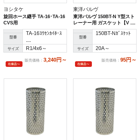
ヨシタケ
東洋バルヴ
旋回ホース継手 TA-16･TA-16
東洋バルヴ 150BT-N Y型スト
CVS用
レーナー用 ガスケット【V ....
TA-16ﾖｳｾﾝｶｲﾎｰｽ
150BT-Nｶﾞｽｹｯﾄ
型番
型番
....
R1/4x6～
20A～
サイズ
サイズ
3,240円～
95円～
販売価格
：
販売価格
：