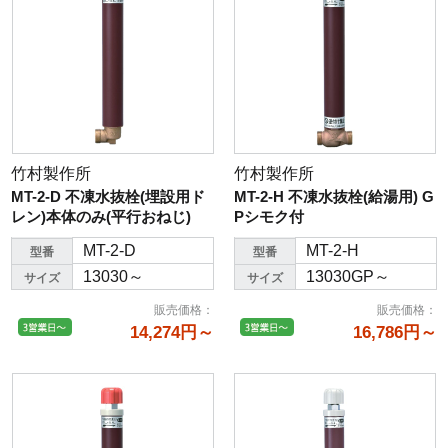
竹村製作所
竹村製作所
MT-2-D 不凍水抜栓(埋設用ド
MT-2-H 不凍水抜栓(給湯用) G
レン)本体のみ(平行おねじ)
Pシモク付
MT-2-D
MT-2-H
型番
型番
13030～
13030GP～
サイズ
サイズ
販売価格
：
販売価格
：
14,274円～
16,786円～