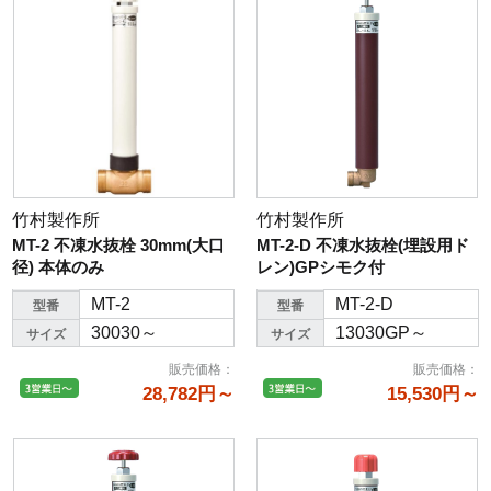
竹村製作所
竹村製作所
MT-2 不凍水抜栓 30mm(大口
MT-2-D 不凍水抜栓(埋設用ド
径) 本体のみ
レン)GPシモク付
MT-2
MT-2-D
型番
型番
30030～
13030GP～
サイズ
サイズ
販売価格
：
販売価格
：
28,782円～
15,530円～