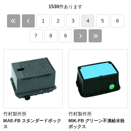
1530
件あります
1
2
3
4
5
6
7
8
9
竹村製作所
竹村製作所
MAE-FB スタンダードボック
MIK-FB グリーン不凍給水栓
ス
ボックス