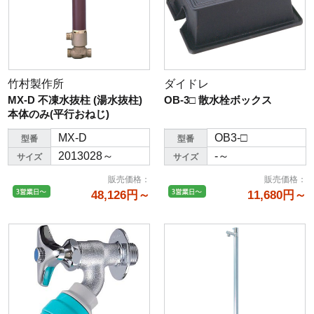
竹村製作所
ダイドレ
MX-D 不凍水抜柱 (湯水抜柱)
OB-3□ 散水栓ボックス
本体のみ(平行おねじ)
MX-D
OB3-□
型番
型番
2013028～
-～
サイズ
サイズ
販売価格
：
販売価格
：
48,126円～
11,680円～