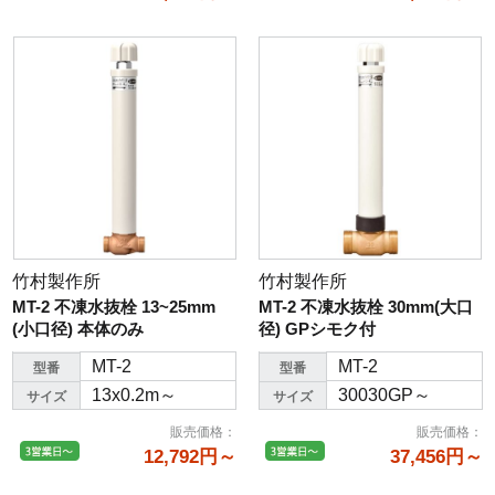
竹村製作所
竹村製作所
MT-2 不凍水抜栓 13~25mm
MT-2 不凍水抜栓 30mm(大口
(小口径) 本体のみ
径) GPシモク付
MT-2
MT-2
型番
型番
13x0.2m～
30030GP～
サイズ
サイズ
販売価格
：
販売価格
：
12,792円～
37,456円～