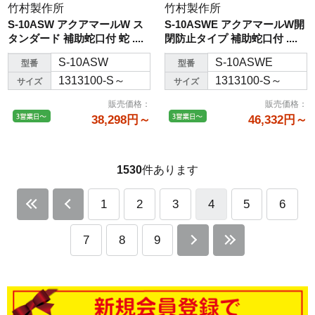
竹村製作所
竹村製作所
S-10ASW アクアマールW ス
S-10ASWE アクアマールW開
タンダード 補助蛇口付 蛇 ....
閉防止タイプ 補助蛇口付 ....
S-10ASW
S-10ASWE
型番
型番
1313100-S～
1313100-S～
サイズ
サイズ
販売価格
：
販売価格
：
38,298円～
46,332円～
1530
件あります
1
2
3
4
5
6
7
8
9