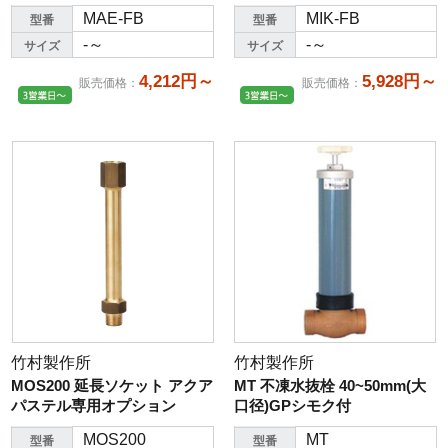
MAE-FB
MIK-FB
型番
型番
-～
-～
サイズ
サイズ
4,212円～
5,928円～
販売価格
：
販売価格
：
竹村製作所
竹村製作所
MOS200 延長ソケット アクア
MT 不凍水抜栓 40~50mm(大
パステル専用オプション
口径)GPシモク付
MOS200
MT
型番
型番