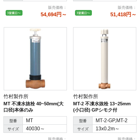
販売価格
：
販売価格
：
54,694円～
51,418円～
竹村製作所
竹村製作所
MT 不凍水抜栓 40~50mm(大
MT-2 不凍水抜栓 13~25mm
口径)本体のみ
(小口径) GPシモク付
MT
MT-2-GP,MT-2
型番
型番
40030～
13x0.2m～
サイズ
サイズ
販売価格
：
販売価格
：