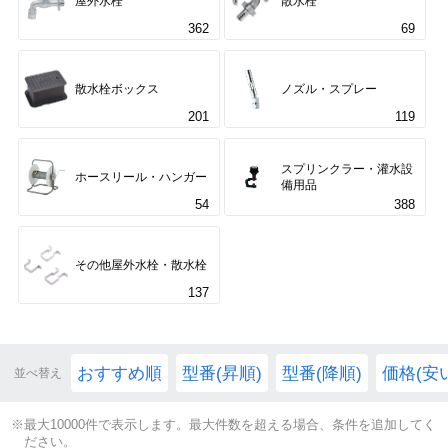
屋外水栓
散水栓
362
69
散水栓ボックス
ノズル・スプレー
201
119
スプリンクラー・灌水設
ホースリール・ハンガー
備用品
54
388
その他屋外水栓・散水栓
137
おすすめ順
型番(昇順)
型番(降順)
価格(安
並べ替え
※最大10000件で表示します。最大件数を超える場合、条件を追加してく
ださい。