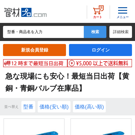
メニュー
カート
詳細検索
新規会員登録
ログイン
急な現場にも安心！最短当日出荷【黄
銅・青銅バルブ在庫品】
型番
価格(安い順)
価格(高い順)
並べ替え