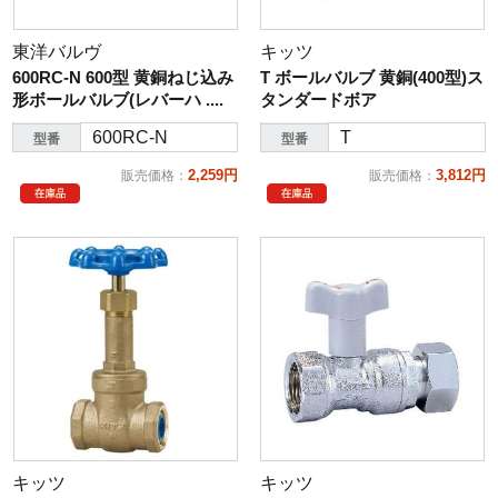
東洋バルヴ
キッツ
600RC-N 600型 黄銅ねじ込み
T ボールバルブ 黄銅(400型)ス
形ボールバルブ(レバーハ ....
タンダードボア
600RC-N
T
型番
型番
2,259円
3,812円
販売価格
：
販売価格
：
キッツ
キッツ