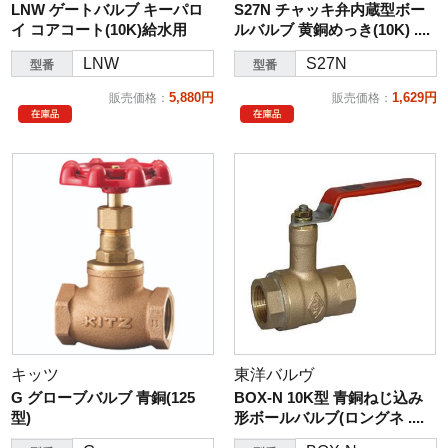
LNW ゲートバルブ キーパロ
S27N チャッキ弁内蔵型ボー
イ コアコート(10K)給水用
ルバルブ 黄銅めっき(10K) ....
LNW
S27N
型番
型番
5,880円
1,629円
販売価格
：
販売価格
：
キッツ
東洋バルヴ
G グローブバルブ 青銅(125
BOX-N 10K型 青銅ねじ込み
型)
形ボールバルブ(ロングネ ....