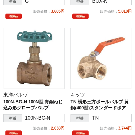
G
BOX-N
型番
型番
3,605円
5,010円
販売価格
：
販売価格
：
東洋バルヴ
キッツ
100N-BG-N 100N型 青銅ねじ
TN 横形三方ボールバルブ 黄
込み形グローブバルブ
銅(400型)スタンダードボア
100N-BG-N
TN
型番
型番
2,038円
3,744円
販売価格
：
販売価格
：