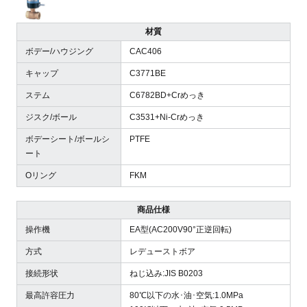
材質
ボデー/ハウジング
CAC406
キャップ
C3771BE
ステム
C6782BD+Crめっき
ジスク/ボール
C3531+Ni-Crめっき
ボデーシート/ボールシ
PTFE
ート
Oリング
FKM
商品仕様
操作機
EA型(AC200V90°正逆回転)
方式
レデューストボア
接続形状
ねじ込み:JIS B0203
最高許容圧力
80℃以下の水･油･空気:1.0MPa