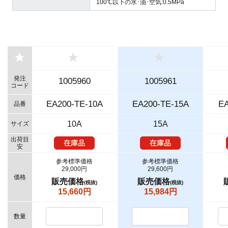
100℃以下の水･油･空気:0.5MPa
発注
1005960
1005961
コード
EA200-TE-10A
EA200-TE-15A
EA
品番
10A
15A
サイズ
出荷目
安
参考標準価格
参考標準価格
29,000円
29,600円
価格
販売価格
販売価格
(税抜)
(税抜)
15,660円
15,984円
数量