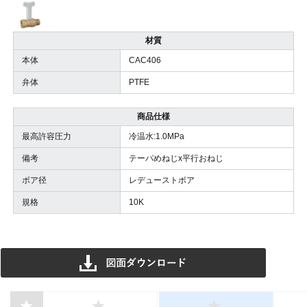
材質
本体
CAC406
弁体
PTFE
商品仕様
最高許容圧力
冷温水:1.0MPa
備考
テーパめねじx平行おねじ
ボア径
レデューストボア
規格
10K