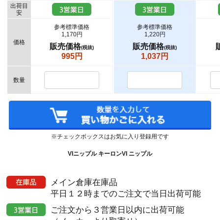
出荷目
安
参考標準価格
参考標準価格
1,170円
1,220円
価格
販売価格
販売価格
(税抜)
(税抜)
995円
1,037円
数量
※チェックボックスはお気に入り登録用です
VIニップル キーロンVI ニップル
メイン倉庫在庫品
平日１２時までのご注文で当日出荷可能
ご注文から３営業日以内に出荷可能