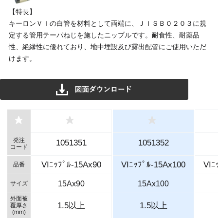
【特長】
キーロンＶＩの白管を材料として両端に、ＪＩＳＢ０２０３に規
定する管用テーパねじを施したニップルです。耐食性、耐薬品
性、絶縁性に優れており、地中埋設及び露出配管にご使用いただ
けます。
発注
1051351
1051352
コード
VIﾆｯﾌﾟﾙ-15Ax90
VIﾆｯﾌﾟﾙ-15Ax100
VIﾆ
品番
15Ax90
15Ax100
サイズ
外面被
1.5以上
1.5以上
覆厚さ
(mm)