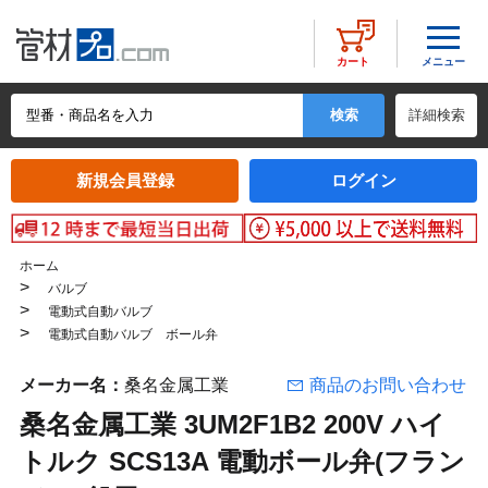
メニュー
カート
詳細検索
新規会員登録
ログイン
ホーム
>
バルブ
>
電動式自動バルブ
>
電動式自動バルブ ボール弁
メーカー名：
桑名金属工業
商品のお問い合わせ
桑名金属工業 3UM2F1B2 200V ハイ
トルク SCS13A 電動ボール弁(フラン