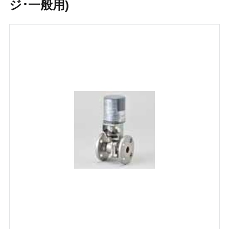
ジ･一般用)