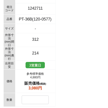
発注
1242711
コード
PT-36B(120-0577)
品番
-
サイズ
外形寸
法
312
(mm)間
口
外形寸
法
214
(mm)奥
行
出荷目
安
参考標準価格
4,880円
価格
販売価格
(税抜)
3,080円
数量