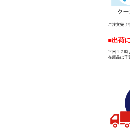
ご注文完了
出荷
平日１２時
在庫品は千