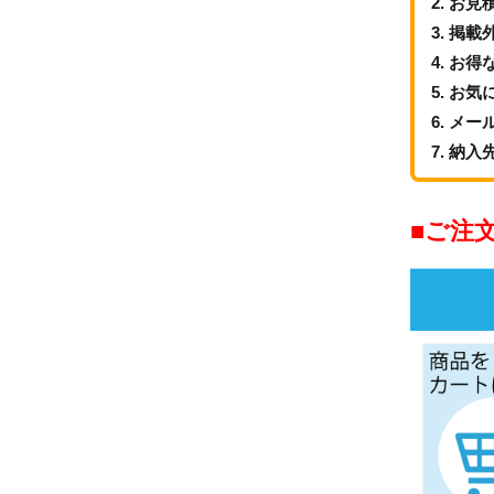
お見
掲載
お得
お気
メー
納入
ご注