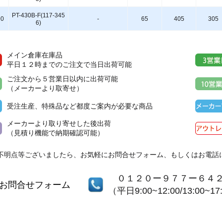
PT-430B-F(117-345
90
-
65
405
305
6)
メイン倉庫在庫品
平日１２時までのご注文で当日出荷可能
ご注文から５営業日以内に出荷可能
（メーカーより取寄せ）
受注生産、特殊品など都度ご案内が必要な商品
メーカーより取り寄せした後出荷
（見積り機能で納期確認可能）
不明点等ございましたら、お気軽にお問合せフォーム、もしくはお電話
０１２０ー９７７ー６４
お問合せフォーム
（平日9:00~12:00/13:00~17