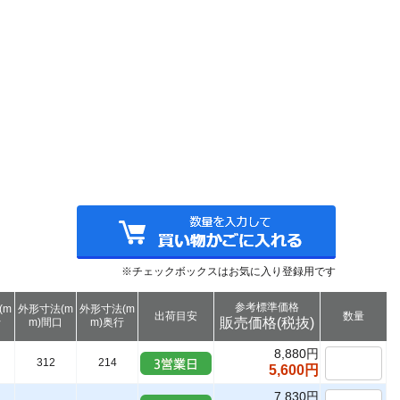
※チェックボックスはお気に入り登録用です
参考標準価格
(m
外形寸法(m
外形寸法(m
出荷目安
数量
販売価格(税抜)
行
m)間口
m)奥行
8,880円
312
214
5,600円
7,830円