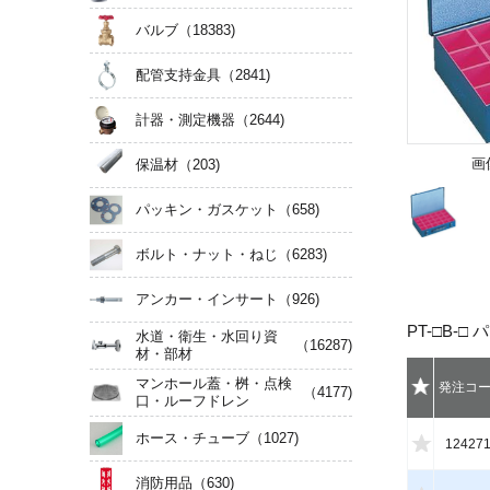
バルブ
（18383)
配管支持金具
（2841)
計器・測定機器
（2644)
画
保温材
（203)
パッキン・ガスケット
（658)
ボルト・ナット・ねじ
（6283)
アンカー・インサート
（926)
PT-□B-
水道・衛生・水回り資
（16287)
材・部材
マンホール蓋・桝・点検
発注
コ
（4177)
口・ルーフドレン
ホース・チューブ
（1027)
12427
消防用品
（630)