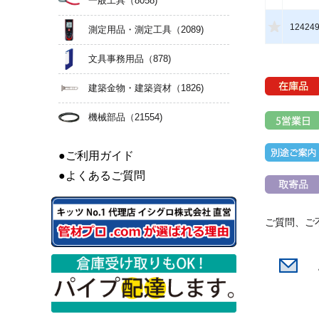
一般工具
（8058)
12424
測定用品・測定工具
（2089)
文具事務用品
（878)
建築金物・建築資材
（1826)
機械部品
（21554)
●ご利用ガイド
●よくあるご質問
ご質問、ご