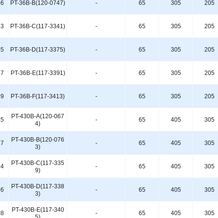
16
PT-36B-B(120-0747)
-
65
305
205
83
PT-36B-C(117-3341)
-
65
305
205
85
PT-36B-D(117-3375)
-
65
305
205
87
PT-36B-E(117-3391)
-
65
305
205
89
PT-36B-F(117-3413)
-
65
305
205
PT-430B-A(120-067
15
-
65
405
305
4)
PT-430B-B(120-076
17
-
65
405
305
3)
PT-430B-C(117-335
84
-
65
405
305
9)
PT-430B-D(117-338
86
-
65
405
305
3)
PT-430B-E(117-340
88
-
65
405
305
5)