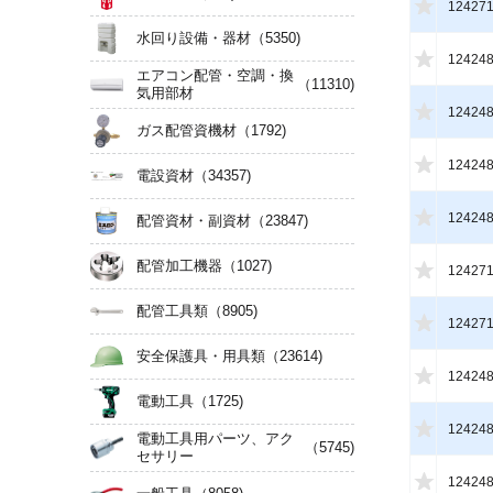
12427
水回り設備・器材
（5350)
12424
エアコン配管・空調・換
（11310)
気用部材
12424
ガス配管資機材
（1792)
12424
電設資材
（34357)
12424
配管資材・副資材
（23847)
配管加工機器
（1027)
12427
配管工具類
（8905)
12427
安全保護具・用具類
（23614)
12424
電動工具
（1725)
12424
電動工具用パーツ、アク
（5745)
セサリー
12424