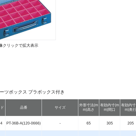
像クリックで拡大表示
□ パーツボックス プラボックス付き
外形寸法(m
有効内寸(m
有効内寸
ード
品番
サイズ
m)高さ
m)間口
m)奥
14
PT-36B-A(120-0666)
-
65
305
205