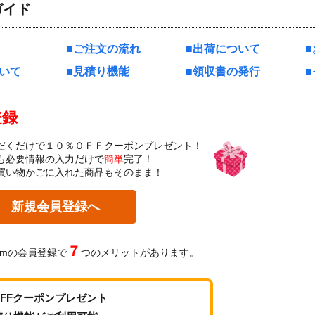
ガイド
ご注文の流れ
出荷について
いて
見積り機能
領収書の発行
登録
だくだけで１０％ＯＦＦクーポンプレゼント！
も必要情報の入力だけで
簡単
完了！
買い物かごに入れた商品もそのまま！
新規会員登録へ
７
omの会員登録で
つのメリットがあります。
OFFクーポンプレゼント