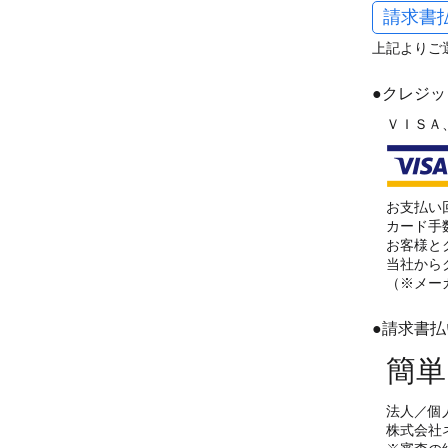
請求書
上記よりご
●クレジ
ＶＩＳＡ
お支払い
カード手
お客様と
当社から
（※メー
●請求書
簡単
法人／個
株式会社