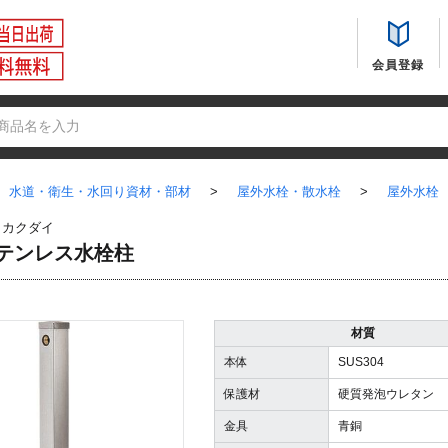
会員登録
水道・衛生・水回り資材・部材
>
屋外水栓・散水栓
>
屋外水栓
：
カクダイ
 ステンレス水栓柱
材質
本体
SUS304
保護材
硬質発泡ウレタン
金具
青銅