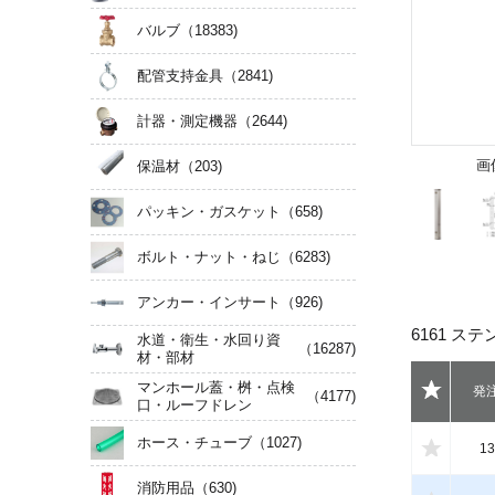
バルブ
（18383)
配管支持金具
（2841)
計器・測定機器
（2644)
画
保温材
（203)
パッキン・ガスケット
（658)
ボルト・ナット・ねじ
（6283)
アンカー・インサート
（926)
6161 ス
水道・衛生・水回り資
（16287)
材・部材
マンホール蓋・桝・点検
発
（4177)
口・ルーフドレン
ホース・チューブ
（1027)
13
消防用品
（630)