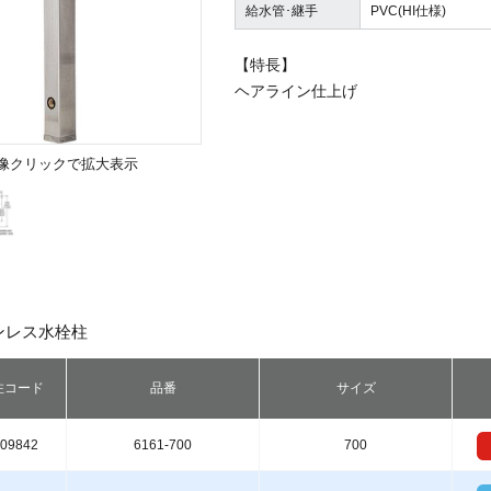
給水管･継手
PVC(HI仕様)
【特長】
ヘアライン仕上げ
像クリックで拡大表示
テンレス水栓柱
注
コード
品番
サイズ
09842
6161-700
700