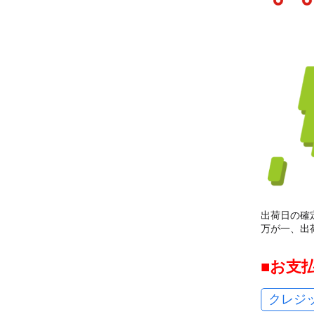
出荷日の確
万が一、出
お支
クレジ