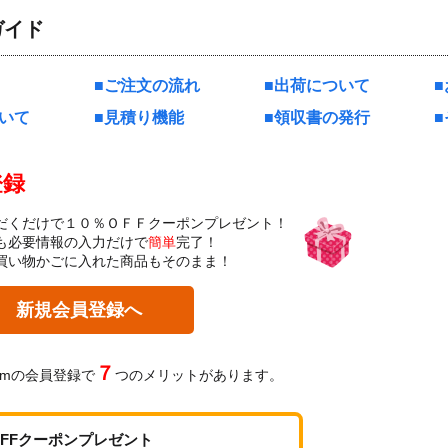
ガイド
ご注文の流れ
出荷について
いて
見積り機能
領収書の発行
登録
だくだけで１０％ＯＦＦクーポンプレゼント！
も必要情報の入力だけで
簡単
完了！
買い物かごに入れた商品もそのまま！
新規会員登録へ
７
omの会員登録で
つのメリットがあります。
OFFクーポンプレゼント