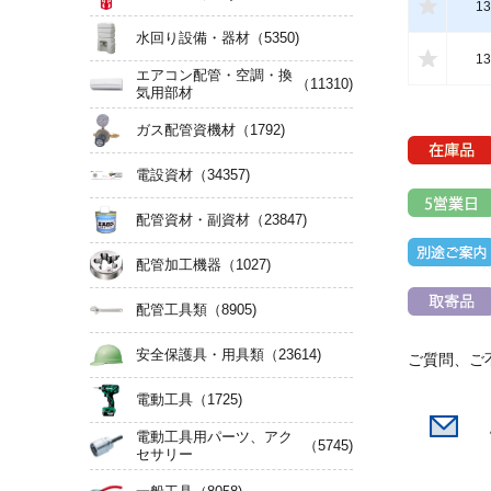
13
水回り設備・器材
（5350)
13
エアコン配管・空調・換
（11310)
気用部材
ガス配管資機材
（1792)
電設資材
（34357)
配管資材・副資材
（23847)
配管加工機器
（1027)
配管工具類
（8905)
安全保護具・用具類
（23614)
ご質問、ご
電動工具
（1725)
電動工具用パーツ、アク
（5745)
セサリー