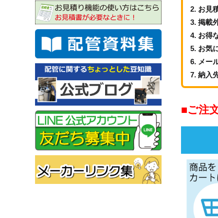
お見
掲載
お得
お気
メー
納入
ご注