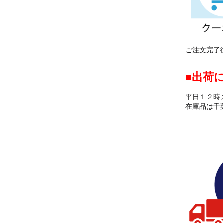
ご注文完了
出荷
平日１２時
在庫品は千