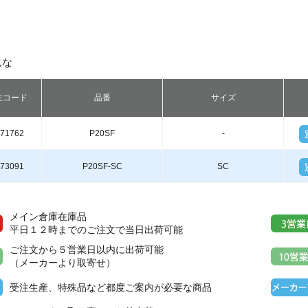
んな
注
コード
品番
サイズ
71762
P20SF
-
73091
P20SF-SC
SC
メイン倉庫在庫品
平日１２時までのご注文で当日出荷可能
ご注文から５営業日以内に出荷可能
（メーカーより取寄せ）
受注生産、特殊品など都度ご案内が必要な商品