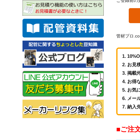
ご登録前の
管材プロ.c
10%
お見
掲載
お得
お気
メー
納入
ご注