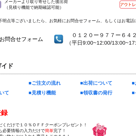
メーカーより取り寄せした後出荷
（見積り機能で納期確認可能）
不明点等ございましたら、お気軽にお問合せフォーム、もしくはお電話
０１２０ー９７７ー６４
お問合せフォーム
（平日9:00~12:00/13:00~17
ガイド
ご注文の流れ
出荷について
いて
見積り機能
領収書の発行
登録
だくだけで１０％ＯＦＦクーポンプレゼント！
も必要情報の入力だけで
簡単
完了！