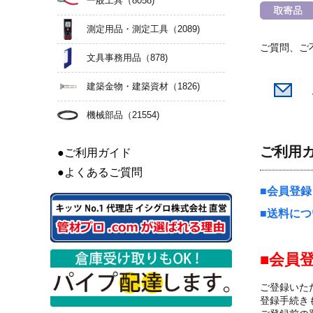
一般工具
（8058)
測定用品・測定工具
（2089)
ご質問、ご
文具事務用品
（878)
建築金物・建築資材
（1826)
機械部品
（21554)
ご利用
●ご利用ガイド
●よくあるご質問
会員登録
送料につ
会員
ご登録いた
登録手続き