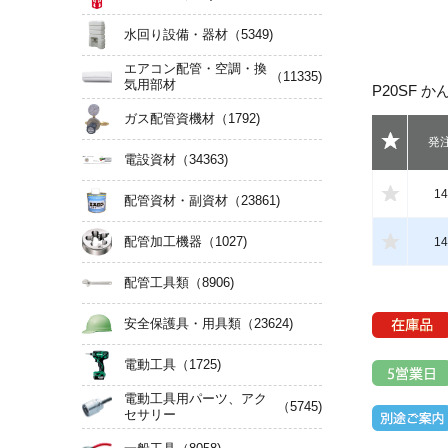
水回り設備・器材
（5349)
エアコン配管・空調・換
（11335)
気用部材
P20SF か
ガス配管資機材
（1792)
発
電設資材
（34363)
14
配管資材・副資材
（23861)
配管加工機器
（1027)
14
配管工具類
（8906)
安全保護具・用具類
（23624)
電動工具
（1725)
電動工具用パーツ、アク
（5745)
セサリー