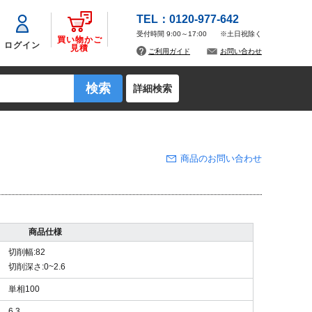
TEL：0120-977-642
受付時間 9:00～17:00
※土日祝除く
買い物かご
ログイン
見積
ご利用ガイド
お問い合わせ
詳細検索
商品のお問い合わせ
商品仕様
切削幅:82
切削深さ:0~2.6
単相100
6.3