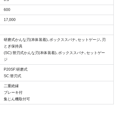
600
17,000
研磨式かんな刃(本体装着)､ボックススパナ､セットゲージ､刃
とぎ保持具
(SC):替刃式かんな刃(本体装着)､ボックススパナ､セットゲー
ジ
P20SF:研磨式
SC:替刃式
二重絶縁
ブレーキ付
集じん機取付可