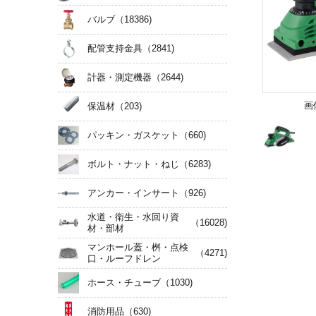
バルブ
（18386)
配管支持金具
（2841)
計器・測定機器
（2644)
画
保温材
（203)
パッキン・ガスケット
（660)
ボルト・ナット・ねじ
（6283)
アンカー・インサート
（926)
水道・衛生・水回り資
（16028)
材・部材
マンホール蓋・桝・点検
（4271)
口・ルーフドレン
ホース・チューブ
（1030)
消防用品
（630)