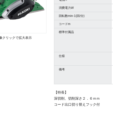
消費電力W
回転数min-1{回/分}
コードm
標準付属品
像クリックで拡大表示
仕様
備考
【特長】
深切削、切削深さ２．６ｍｍ
コード出口切り替えフック付