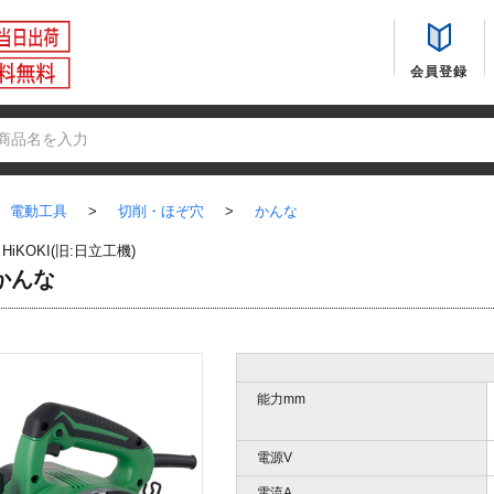
会員登録
電動工具
>
切削・ほぞ穴
>
かんな
：
HiKOKI(旧:日立工機)
 かんな
能力mm
電源V
電流A