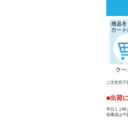
ご注文完了
出荷
平日１２時
在庫品は千