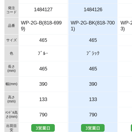
発注
1484127
1484126
コード
WP-2G-B(818-699
WP-2G-BK(818-700
WP-2
品番
9)
1)
3)
465
465
サイズ
ﾌﾞﾙｰ
ﾌﾞﾗｯｸ
色
長さ
465
465
(mm)
390
390
幅(mm)
高さ
133
133
(mm)
ﾊﾝﾄﾞﾙ高
790
790
さ(mm)
出荷目
安