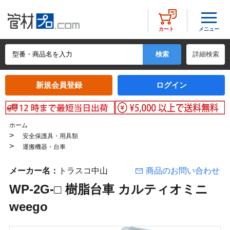
メニュー
カート
詳細検索
新規会員登録
ログイン
ホーム
>
安全保護具・用具類
>
運搬機器・台車
メーカー名：
トラスコ中山
商品のお問い合わせ
WP-2G-□ 樹脂台車 カルティオミニ
weego