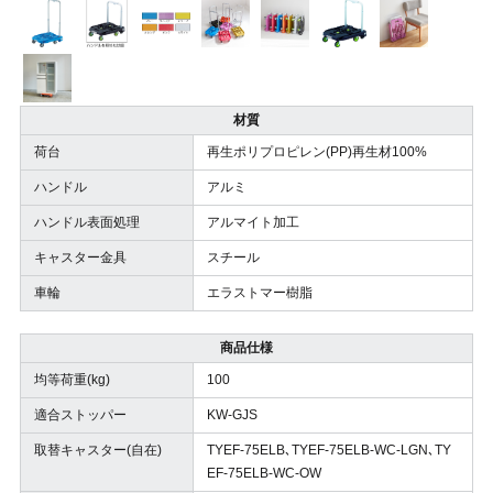
材質
荷台
再生ポリプロピレン(PP)再生材100%
ハンドル
アルミ
ハンドル表面処理
アルマイト加工
キャスター金具
スチール
車輪
エラストマー樹脂
商品仕様
均等荷重(kg)
100
適合ストッパー
KW-GJS
取替キャスター(自在)
TYEF-75ELB､TYEF-75ELB-WC-LGN､TY
EF-75ELB-WC-OW