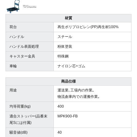
材質
荷台
再生ポリプロピレン(PP)再生材100%
ハンドル
スチール
ハンドル表面処理
粉体塗装
キャスター金具
特殊鋼
車輪
ナイロン芯+ゴム
商品仕様
用途
運送業､工場内の作業｡
物流倉庫内での運搬作業｡
均等荷重(kg)
400
適合ストッパー(品番末
MPK900-FB
尾Sには付属)
騒音値(dB)
40