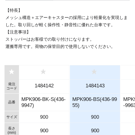
【特長】
メッシュ構造＋エアーキャスターの採用により軽量化を実現しま
した。取り回しが軽く操作性・静音性に優れた台車です。
【注意事項】
ストッパーはお客様での取り付けになります。
運搬専用です。荷物の保管目的で使用しないでください。
発注
1484142
1484143
コード
MPK906-BK-S(436-
MPK906-BS(436-99
MPK
品番
9947)
55)
-996
900
900
サイズ
長さ
900
900
(mm)