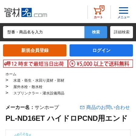
メニュー
カート
詳細検索
新規会員登録
ログイン
ホーム
>
水道・衛生・水回り資材・部材
>
屋外水栓・散水栓
>
スプリンクラー・灌水設備用品
メーカー名：
サンホープ
商品のお問い合わせ
PL-ND16ET ハイドロPCND用エンド