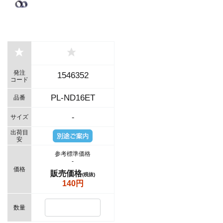
発注
1546352
コード
PL-ND16ET
品番
-
サイズ
出荷目
安
参考標準価格
-
価格
販売価格
(税抜)
140円
数量