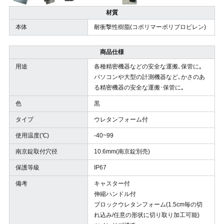
材質
本体
耐衝撃性樹脂(コポリマーポリプロピレン)
商品仕様
用途
各種精密機器などの安全な運搬､保管に｡
パソコンや大型の計測機器など､かさのあ
る精密機器の安全な運搬･保管に｡
色
黒
タイプ
ウレタンフォーム付
使用温度(℃)
-40~99
南京錠取付穴径
10.6mm(南京錠別売)
保護等級
IP67
備考
キャスター付
伸縮ハンドル付
ブロックウレタンフォーム(1.5cm毎の切
れ込み/任意の形状に切り取り加工可能)