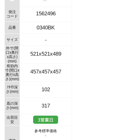
発注
1562496
コード
0340BK
品番
-
サイズ
外寸(間
口x奥行
521x521x489
x高さ)
(mm)
有効内
寸(間口x
457x457x457
奥行x高
さ)(mm)
ﾌﾀの深
102
さ(mm)
底の深
317
さ(mm)
出荷目
安
参考標準価格
-