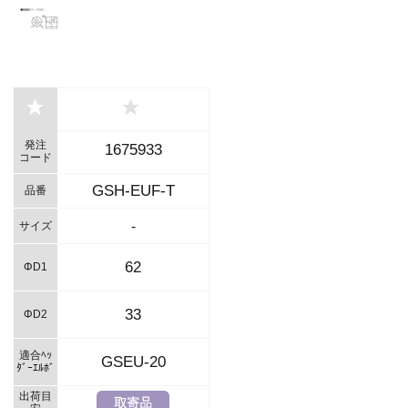
発注
1675933
コード
GSH-EUF-T
品番
-
サイズ
62
ΦD1
33
ΦD2
適合ﾍｯ
GSEU-20
ﾀﾞｰｴﾙﾎﾞ
出荷目