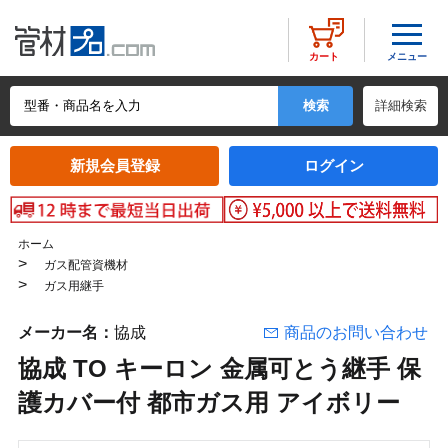
メニュー
カート
詳細検索
新規会員登録
ログイン
ホーム
>
ガス配管資機材
>
ガス用継手
メーカー名：
協成
商品のお問い合わせ
協成 TO キーロン 金属可とう継手 保
護カバー付 都市ガス用 アイボリー