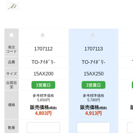
発注
1707112
1707113
コード
TO-ｱｲﾎﾞﾘ-
TO-ｱｲﾎﾞﾘ-
品番
15AX200
15AX250
サイズ
出荷目
安
参考標準価格
参考標準価格
5,650円
5,780円
価格
販売価格
販売価格
(税抜)
(税抜)
4,803円
4,913円
数量