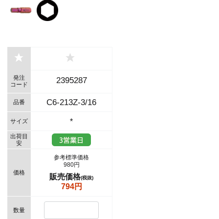
発注
2395287
コード
C6-213Z-3/16
品番
*
サイズ
出荷目
安
参考標準価格
980円
価格
販売価格
(税抜)
794円
数量