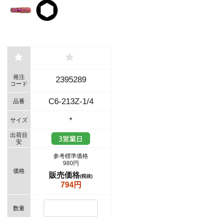
発注
2395289
コード
C6-213Z-1/4
品番
*
サイズ
出荷目
安
参考標準価格
980円
価格
販売価格
(税抜)
794円
数量