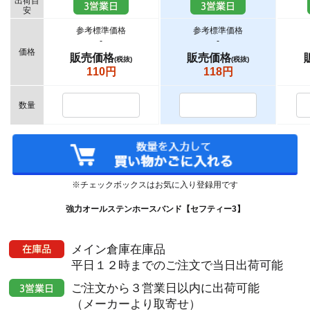
出荷目
安
参考標準価格
参考標準価格
-
-
価格
販売価格
販売価格
(税抜)
(税抜)
110円
118円
数量
※チェックボックスはお気に入り登録用です
強力オールステンホースバンド【セフティー3】
メイン倉庫在庫品
平日１２時までのご注文で当日出荷可能
ご注文から３営業日以内に出荷可能
（メーカーより取寄せ）