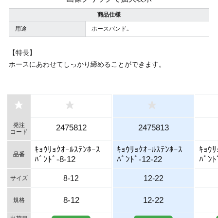
商品仕様
用途
ホースバンド｡
【特長】
ホースにあわせてしっかり締めることができます。
発注
2475812
2475813
コード
ｷｮｳﾘｮｸｵｰﾙｽﾃﾝﾎｰｽ
ｷｮｳﾘｮｸｵｰﾙｽﾃﾝﾎｰｽ
ｷｮｳﾘ
品番
ﾊﾞﾝﾄﾞ-8-12
ﾊﾞﾝﾄﾞ-12-22
ﾊﾞﾝﾄ
8-12
12-22
サイズ
8-12
12-22
規格