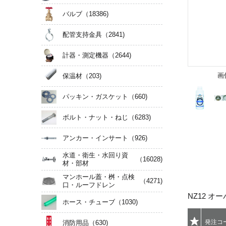
バルブ
（18386)
配管支持金具
（2841)
計器・測定機器
（2644)
画
保温材
（203)
パッキン・ガスケット
（660)
ボルト・ナット・ねじ
（6283)
アンカー・インサート
（926)
水道・衛生・水回り資
（16028)
材・部材
マンホール蓋・桝・点検
（4271)
口・ルーフドレン
NZ12 オー
ホース・チューブ
（1030)
発注
コ
消防用品
（630)