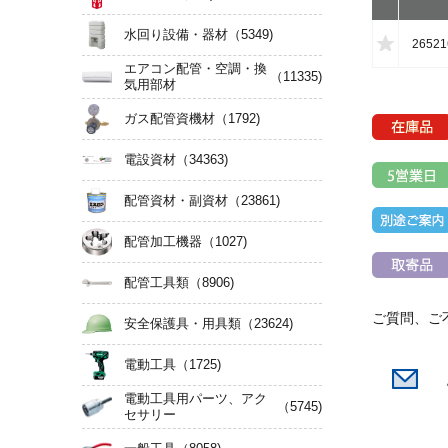
水回り設備・器材
（5349)
26521
エアコン配管・空調・換
（11335)
気用部材
ガス配管資機材
（1792)
電設資材
（34363)
配管資材・副資材
（23861)
配管加工機器
（1027)
配管工具類
（8906)
ご質問、ご
安全保護具・用具類
（23624)
電動工具
（1725)
電動工具用パーツ、アク
（5745)
セサリー