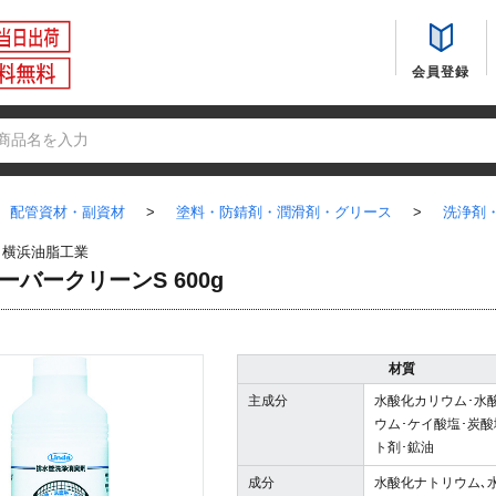
会員登録
配管資材・副資材
>
塗料・防錆剤・潤滑剤・グリース
>
洗浄剤
：
横浜油脂工業
オーバークリーンS 600g
材質
主成分
水酸化カリウム･水
ウム･ケイ酸塩･炭酸
ト剤･鉱油
成分
水酸化ナトリウム､