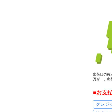
出荷日の確
万が一、出
お支
クレジ