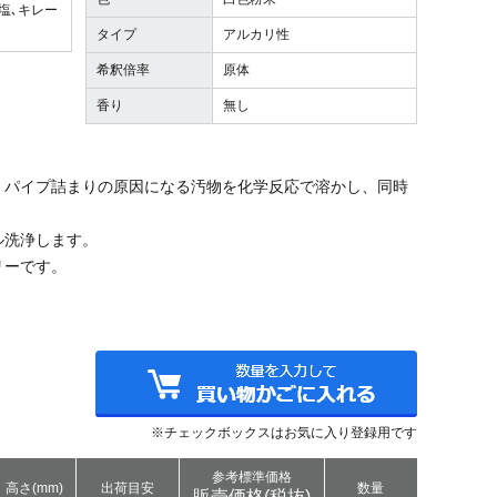
塩､キレー
タイプ
アルカリ性
希釈倍率
原体
香り
無し
、パイプ詰まりの原因になる汚物を化学反応で溶かし、同時
ル洗浄します。
リーです。
※チェックボックスはお気に入り登録用です
参考標準価格
高さ(mm)
出荷目安
数量
販売価格(税抜)