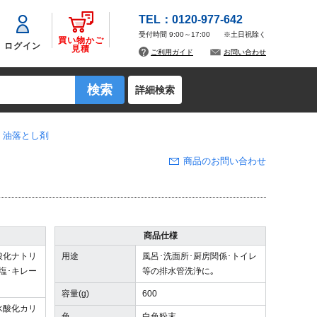
TEL：0120-977-642
受付時間 9:00～17:00
※土日祝除く
買い物かご
ログイン
見積
ご利用ガイド
お問い合わせ
詳細検索
・油落とし剤
商品のお問い合わせ
商品仕様
酸化ナトリ
用途
風呂･洗面所･厨房関係･トイレ
塩･キレー
等の排水管洗浄に｡
容量(g)
600
水酸化カリ
色
白色粉末