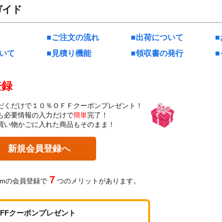
ガイド
ご注文の流れ
出荷について
いて
見積り機能
領収書の発行
登録
だくだけで１０％ＯＦＦクーポンプレゼント！
も必要情報の入力だけで
簡単
完了！
買い物かごに入れた商品もそのまま！
新規会員登録へ
７
omの会員登録で
つのメリットがあります。
OFFクーポンプレゼント