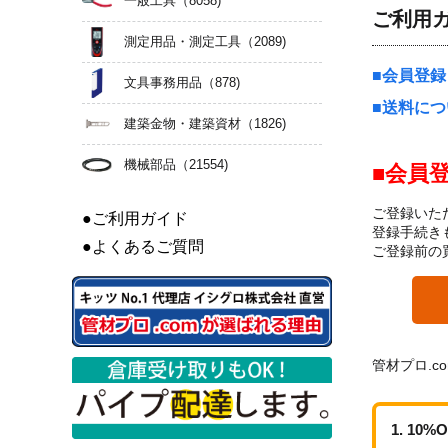
一般工具
（8058)
ご利用
測定用品・測定工具
（2089)
会員登録
文具事務用品
（878)
送料につ
建築金物・建築資材
（1826)
機械部品
（21554)
会員
ご登録いた
●ご利用ガイド
登録手続き
●よくあるご質問
ご登録前の
管材プロ.c
10%