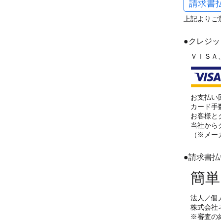
請求書
上記よりご
●クレジ
ＶＩＳＡ
お支払い
カード手
お客様と
当社から
（※メー
●請求書
簡単
法人／個
株式会社
※審査の