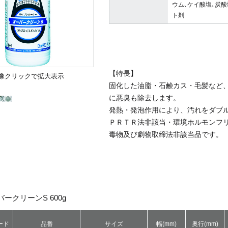
ウム､ケイ酸塩､炭酸
ト剤
【特長】
像クリックで拡大表示
固化した油脂・石鹸カス・毛髪など
に悪臭も除去します。
発熱・発泡作用により、汚れをダブ
ＰＲＴＲ法非該当・環境ホルモンフ
毒物及び劇物取締法非該当品です。
バークリーンS 600g
ード
品番
サイズ
幅(mm)
奥行(mm)