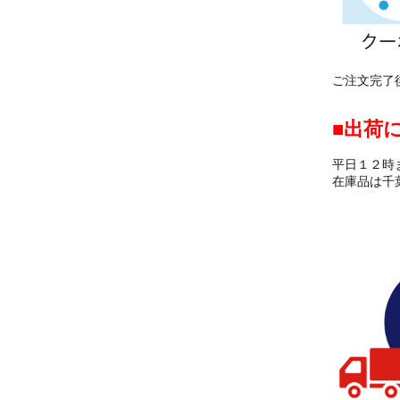
ご注文完了
出荷
平日１２時
在庫品は千