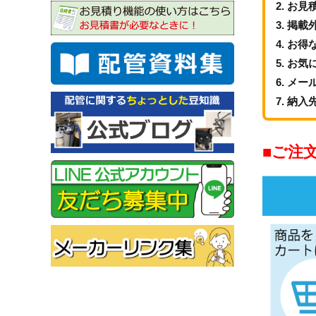
お見
掲載
お得
お気
メー
納入
ご注