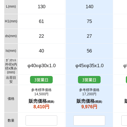
130
140
L(mm)
61
75
H1(mm)
22
27
ds(mm)
40
56
ls(mm)
ｶﾞｽｹｯﾄ
外径x内
φ40xφ30x1.0
φ45xφ35x1.0
φ
径x厚み
(mm)
出荷目
安
参考標準価格
参考標準価格
14,500円
17,200円
価格
販売価格
販売価格
(税抜)
(税抜)
8,410円
9,976円
数量