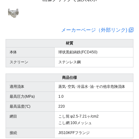
メーカーページ（外部リンク)
材質
本体
球状黒鉛鋳鉄(FCD450)
スクリーン
ステンレス鋼
商品仕様
適用流体
蒸気･空気･冷温水･油･その他非危険流体
最高圧力(MPa)
1.0
最高温度(℃)
220
網目
こし筒:φ2.5-7.21ヶ/cm2
こし網:100メッシュ
接続
JIS10KFFフランジ