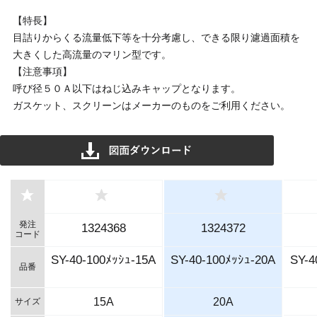
【特長】
目詰りからくる流量低下等を十分考慮し、できる限り濾過面積を
大きくした高流量のマリン型です。
【注意事項】
呼び径５０Ａ以下はねじ込みキャップとなります。
ガスケット、スクリーンはメーカーのものをご利用ください。
発注
1324368
1324372
コード
SY-40-100ﾒｯｼｭ-15A
SY-40-100ﾒｯｼｭ-20A
SY-4
品番
15A
20A
サイズ