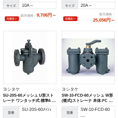
10A～
20A～
サイズ
サイズ
販売価格
：
9,706円～
販売価格
：
25,056円～
ヨシタケ
ヨシタケ
SU-20S-60メッシュ U形スト
SW-10-FCD-60メッシュ W形
レーナ ワンタッチ式 標準6 ....
(複式)ストレーナ 本体:FC ....
SU-20S-60ﾒｯｼｭ
SW-10-FCD-60
型番
型番
....