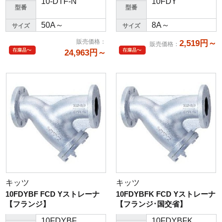
10-DTF-N
10FDY
型番
型番
50A～
8A～
サイズ
サイズ
販売価格
：
2,519円～
販売価格
：
24,963円～
キッツ
キッツ
10FDYBF FCD Yストレーナ
10FDYBFK FCD Yストレーナ
【フランジ】
【フランジ･国交省】
10FDYBF
10FDYBFK