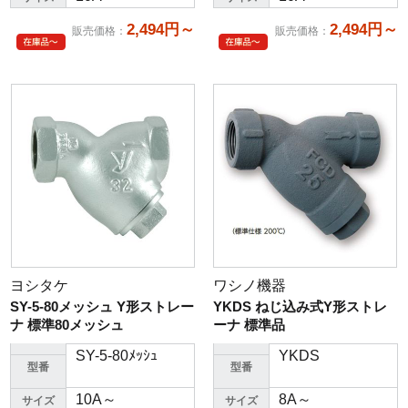
2,494円～
2,494円～
販売価格
：
販売価格
：
ヨシタケ
ワシノ機器
SY-5-80メッシュ Y形ストレー
YKDS ねじ込み式Y形ストレ
ナ 標準80メッシュ
ーナ 標準品
SY-5-80ﾒｯｼｭ
YKDS
型番
型番
10A～
8A～
サイズ
サイズ