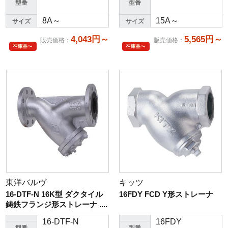
型番
型番
8A～
15A～
サイズ
サイズ
4,043円～
5,565円～
販売価格
：
販売価格
：
東洋バルヴ
キッツ
16-DTF-N 16K型 ダクタイル
16FDY FCD Y形ストレーナ
鋳鉄フランジ形ストレーナ ....
16-DTF-N
16FDY
型番
型番