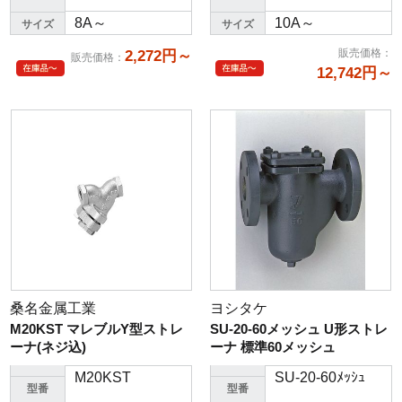
8A～
10A～
サイズ
サイズ
販売価格
：
2,272円～
販売価格
：
12,742円～
桑名金属工業
ヨシタケ
M20KST マレブルY型ストレ
SU-20-60メッシュ U形ストレ
ーナ(ネジ込)
ーナ 標準60メッシュ
M20KST
SU-20-60ﾒｯｼｭ
型番
型番